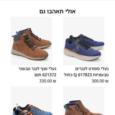
אולי תאהבו גם
46
45
44
43
42
41
40
46
45
44
43
42
41
40
נעלי ספורט לגברים
נעלי מגף לגבר טבעוני
טבעוניות 617823 SJ כחול
621372 חום
330.00
₪
300.00
₪