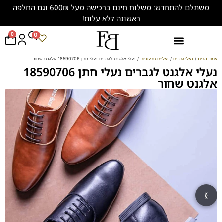
משתלם להתחדש: משלוח חינם ברכישה מעל 600₪ וגם החלפה
ראשונה ללא עלות!
0
0
נעליים במידות גדולות (47-50)
עמוד הבית
/
נעלי גברים
/
נעליים טבעוניות
/ נעלי אלגנט לגברים נעלי חתן 18590706 אלגנט שחור
נעלי אלגנט לגברים נעלי חתן 18590706
אלגנט שחור
‹
›