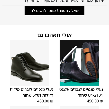
תוך כמה זמן מגיע המשלוח לצפון/דרום הארץ?
שאלה נוספת? מוזמן לרשום לנו
אולי תאהבו גם
45
44
43
42
41
40
39
48
47
46
נעלי מגפיים לגברים אלגנט
נעלי מגפיים לגברים מידות
2101-U1 שחור
גדולות SY01 שחור
480.00
₪
450.00
₪