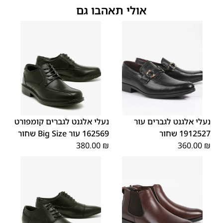
אולי תאהבו גם
45
44
43
42
41
40
39
48
47
46
נעלי אלגנט לגברים עור
נעלי אלגנט לגברים קומפורט
1912527 שחור
162569 עור Big Size שחור
380.00
₪
360.00
₪