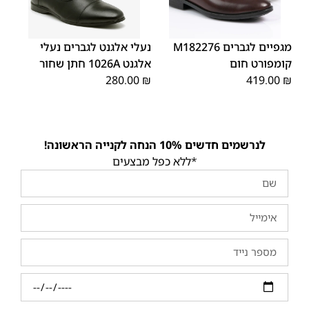
45
44
43
42
41
40
39
45
44
43
42
41
40
39
46
38
46
מגפיים לגברים M182276
נעלי אלגנט לגברים נעלי
קומפורט חום
אלגנט 1026A חתן שחור
280.00
₪
419.00
₪
לנרשמים חדשים 10% הנחה לקנייה הראשונה!
*ללא כפל מבצעים