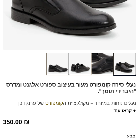
נעלי סירה קומפורט מעור בעיצוב ספורט אלגנט
ומדרס
"היברידי תומך".
נעלים נוחות במיוחד – מקולקציית ה
קומפורט
של פרנקו בן
+ קראו עוד
הנעליים עשויות עור רך ואיכותי.
ספידות וביטנות נושמות וסופגות זיעה.
350.00
₪
דגם זה מגיע גם במידות גדולות 47 לחץ כאן
צבע