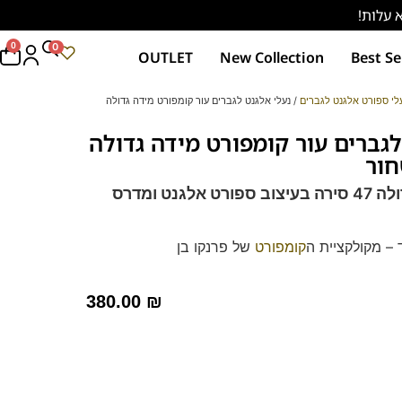
0
0
OUTLET
New Collection
Best Se
לי ספורט אלגנט לגברים
/ נעלי אלגנט לגברים עור קומפורט מידה גדולה
לגברים עור קומפורט מידה גדולה
ורט אלגנט
ומדרס
 – מקולקציית ה
קומפורט
של פרנקו בן
רך ואיכותי.
מות וסופגות זיעה.
380.00
₪
לחץ כאן