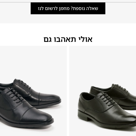
שאלה נוספת? מוזמן לרשום לנו
אולי תאהבו גם
46
45
44
43
42
41
40
39
46
45
44
43
42