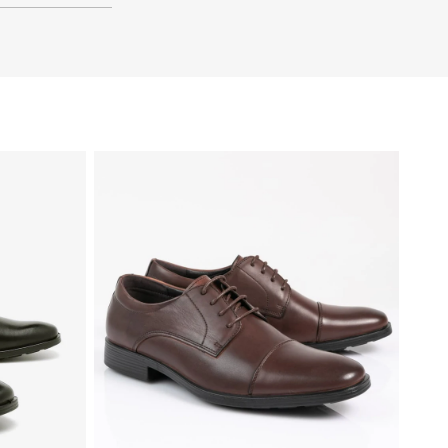
41
40
39
48
47