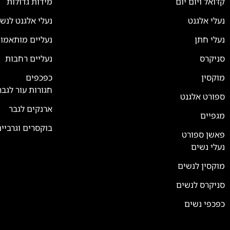
קז'ואל ויום יום
מידות גדולות
נעלי אלגנט
נעלי אלגנט לנש
נעלי חתן
נעליים מותאמו
סניקרס
נעליים רחבות
צוות השירות
💬
זמינים עכשיו
מוקסין
כפכפים
חגורות עור לגבר
ספורט אלגנט
ארנקים לגבר
מגפיים
בוקסרים וגרביי
פאשן ספורט
נעלי נשים
מוקסין לנשים
סניקרס לנשים
כפכפי נשים