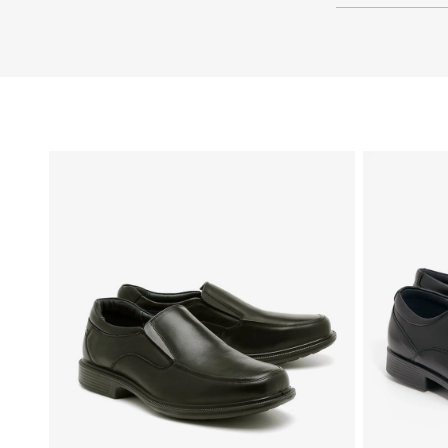
46
45
44
43
42
41
40
39