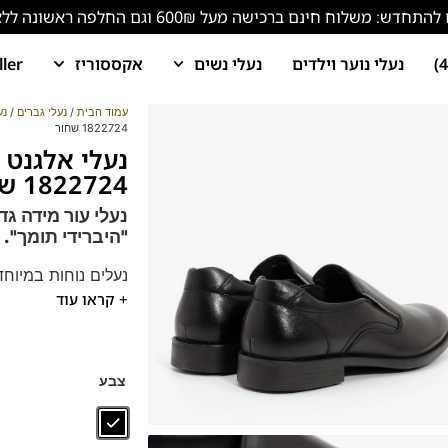
ש: משלוח חינם ברכישה מעל 600₪ וגם החלפה ראשונה ללא עלות!
נעלי נוער וילדים
נעלי נשים
אקססוריז
ller
עמוד הבית
/
נעלי גברים
/
נע
1822724 שחור
נעלי אלגנט 
1822724 שחור
נעלי עור מידה גדולה 47 סירה בעיצוב ספ
"היברידי תומך".
נעלים נוחות במיוחד
+ קראו עוד
הנעליים עשויות עור 
ספידות וביטנות נוש
נעל זו מגיעה גם במידות 39-46 
צבע