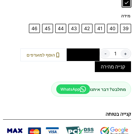
לאורך זמן.
שדרגו את המראה שלכם עם פריט חובה מבית פרנקו בן,
מידה
המשלב איכות ללא פשרות ומלא בסטייל.
46
45
44
43
42
41
40
39
-
+
הוספה לסל
הוסף למועדפים
קנייה מהירה
מתלבט? דבר איתנו
WhatsApp
קנייה בטוחה