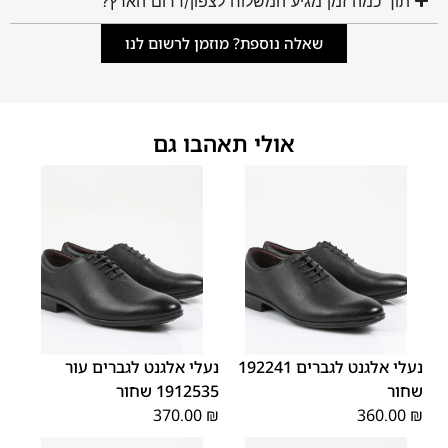
תוך כמה זמן מגיע המשלוח לצפון/דרום הארץ?
שאלה נוספת? מוזמן לרשום לנו
אולי תאהבו גם
45
44
43
42
41
40
39
45
44
43
42
41
40
39
46
46
נעלי אלגנט לגברים 192241
נעלי אלגנט לגברים עור
שחור
1912535 שחור
370.00
₪
360.00
₪