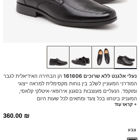
נעלי אלגנט ללא שרוכים 161606
הן הבחירה האידיאלית לגבר
המודרני המעוניין לשלב בין נוחות מקסימלית למראה ייצוגי
ומוקפד. הנעליים מעוצבות בסגנון אירופאי-איטלקי קלאסי,
המעניק ביטחון בכל צעד ומתאים לכל שעות היום
+ קראו עוד
נעילה קלה ומהירה בזכות גומיות צדיות גמישות
ואיכותיות.
360.00
₪
עיצוב יוקרתי עם טקסטורה עדינה המשתלבת נהדר
עם חליפות ומכנסי בד.
צבע
סוליה דקה וגמישה המבטיחה הליכה קלה ונעימה