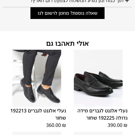
תוך כמה זמן מגיע המשלוח לצפון/דרום הארץ?
שאלה נוספת? מוזמן לרשום לנו
אולי תאהבו גם
45
44
43
42
41
40
39
46
48
47
נעלי אלגנט לגברים מידה
נעלי אלגנט לגברים 192213
גדולה 192225 שחור
שחור
360.00
₪
390.00
₪