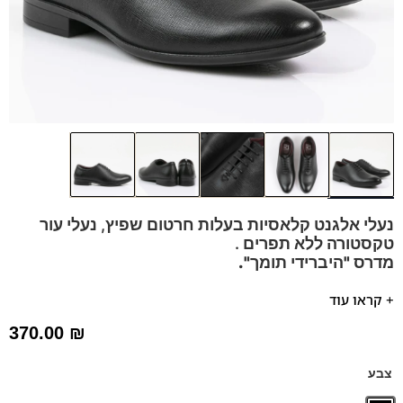
נעלי אלגנט קלאסיות בעלות חרטום שפיץ, נעלי עור
טקסטורה ללא תפרים .
מדרס "היברידי תומך".
בחירת הצוות:
נעלי שפיץ עם שרוכים ללא תפרים.
+ קראו עוד
נעל אלגנטית בעלת נוכחות מתאימה כנעלי חתן, לחליפות
370.00
₪
ולשבתות.
הנעלים נוחות במיוחד – מקולקציית ה
קומפורט
של פרנקו בן
צבע
נעליים עשויות עור רך ואיכותי,
ספידות וביטנות נושמות וסופגות