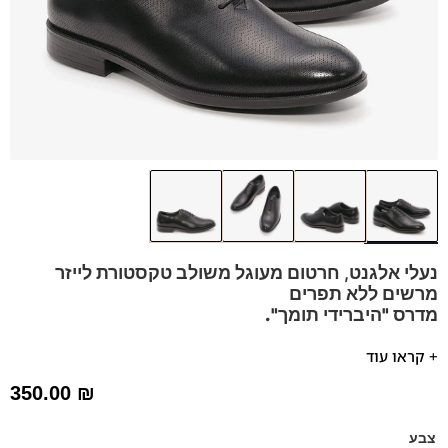
נעלי אלגנט, חרטום מעוגל משולב טקסטורת לייזר
מרשים ללא תפרים
מדרס "היברידי תומך".
נעל אלגנטית מעור בעיטורי לייזר בעלת נוכחות מרשימה מתאימה
+ קראו עוד
לחליפות או בלבוש ספורט אלגנט.
350.00
₪
הנעלים נוחות במיוחד – מקולקציית ה
קומפורט
של פרנקו בן
נעליים עשויות עור רך ואיכותי,
ספידות וביטנות נושמות וסופגות
צבע