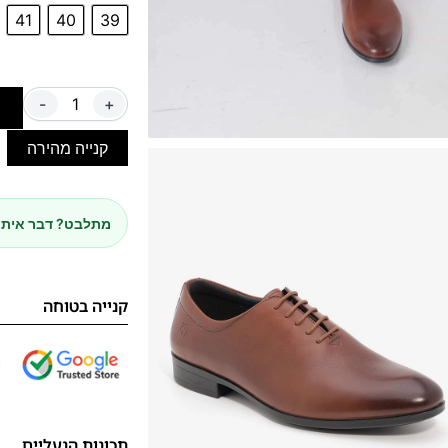
41
40
39
-
+
ה
קנייה מהירה
מתלבט? דבר איתנ
קנייה בטוחה
תכונות הנעליים