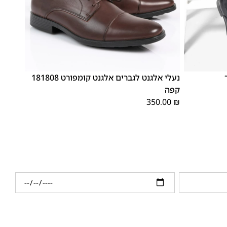
46
45
44
43
42
41
40
39
נעלי אלגנט לגברים אלגנט קומפורט 181808
קפה
350.00
₪