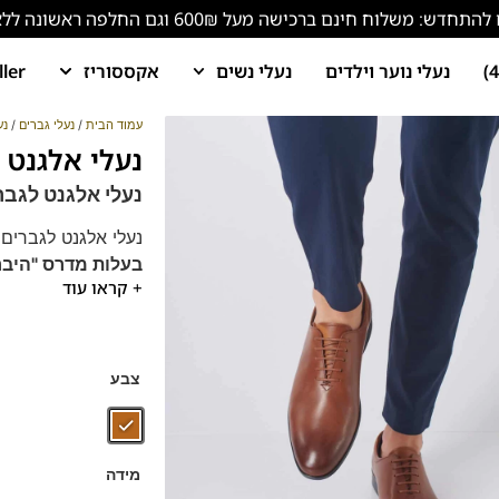
ש: משלוח חינם ברכישה מעל 600₪ וגם החלפה ראשונה ללא עלות!
נעלי נוער וילדים
נעלי נשים
אקססוריז
ller
עמוד הבית
/
נעלי גברים
/
נע
נעלי אלגנט לגברים
נעלי אלגנט לגברים 12
נעלי אלגנט לגברים 
בעלות מדרס "היבר
+ קראו עוד
נעלי אלגנט שפיץ מע
הנעלים נוחות במיוח
חדש! עכשיו גם במידות 47-48
צבע
מידה