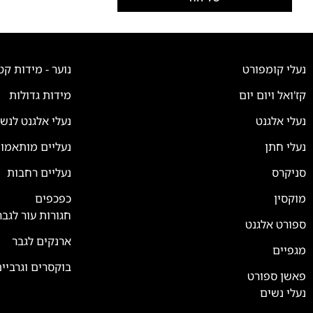
נעלי קומפורט
נוער - מידות קט
קז'ואל ויום יום
מידות גדולות
נעלי אלגנט
נעלי אלגנט לנש
נעלי חתן
נעליים מותאמו
סניקרס
נעליים רחבות
צוות השירות
💬
נחזור אליך בהקדם
מוקסין
כפכפים
חגורות עור לגבר
ספורט אלגנט
ארנקים לגבר
מגפיים
בוקסרים וגרביי
פאשן ספורט
נעלי נשים