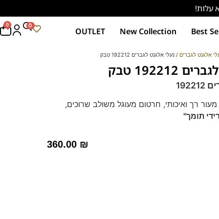
0
0
OUTLET
New Collection
Best Se
לי אלגנט לגברים
/ נעלי אלגנט לגברים 192212 טבק
 192212 טבק
1922
מעור רך ואיכותי, חרטום מעוגל משולב שרוכים,
ידי תומך"
וגל מתאים כנעלי חתן, לחליפות ולשבתות.
ד – מקולקציית ה
קומפורט
של פרנקו בן
360.00
₪
 לחץ כאן