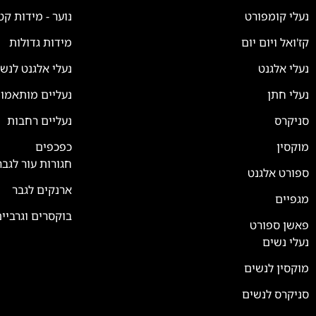
נעלי קומפורט
נוער - מידות קט
קז'ואל ויום יום
מידות גדולות
נעלי אלגנט
נעלי אלגנט לנש
נעלי חתן
נעליים מותאמו
סניקרס
נעליים רחבות
צוות השירות
💬
נחזור אליך בהקדם
מוקסין
כפכפים
חגורות עור לגבר
ספורט אלגנט
ארנקים לגבר
מגפיים
בוקסרים וגרביי
פאשן ספורט
נעלי נשים
מוקסין לנשים
סניקרס לנשים