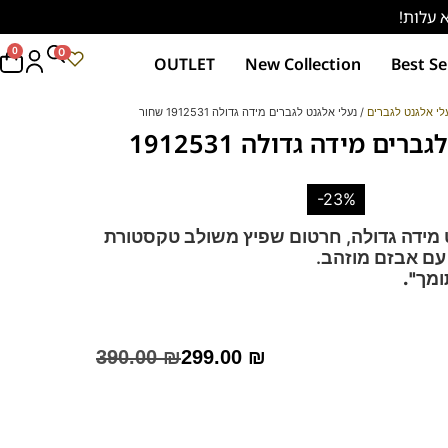
0
0
OUTLET
New Collection
Best Se
לי אלגנט לגברים
/ נעלי אלגנט לגברים מידה גדולה 1912531 שחור
נעלי אלגנט לגברים מידה גדולה 1912531
-23%
 מידה גדולה, חרטום שפיץ משולב טקסטורת
 עם אבזם מוזהב.
ומך".
י סירה שפיץ ללא שרוכים עם אבזם זהב.
נוכחות מתאימה כנעלי חתן, לחליפות ולשבתות.
390.00
₪
299.00
₪
ד – מקולקציית ה
קומפורט
של פרנקו בן
ך ואיכותי,
ספידות וביטנות נושמות וסופגות זיעה.
לחץ כאן