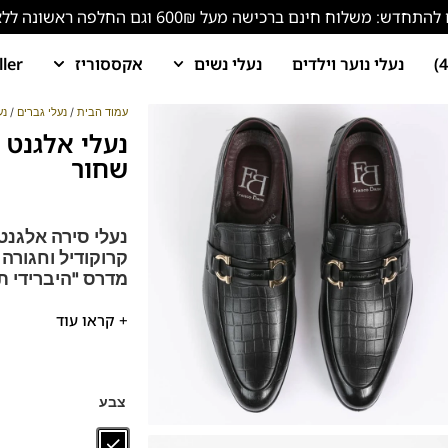
ש: משלוח חינם ברכישה מעל 600₪ וגם החלפה ראשונה ללא עלות!
נעלי נוער וילדים
נעלי נשים
אקססוריז
ller
עמוד הבית
/
נעלי גברים
/
נע
שחור
נעלי סירה אלגנט
קרוקודיל וחגורה
מדרס "היברידי ת
בחירת הצוות: נעל
+ קראו עוד
נעל אלגנטית בעלת 
הנעלים נוחות במיוח
נעליים עשויות עור ר
צבע
דגם זה מגיע גם במידה 39-46 