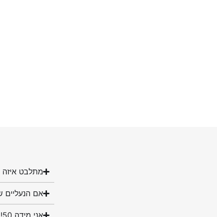
מתלבט איזה מ
אם הנעליים ש
אני מידה 50! האם יש לכם נעליים במידה שלי?