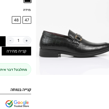
מידה
48
47
-
+
ה
קנייה מהירה
מתלבט? דבר איתנ
קנייה בטוחה