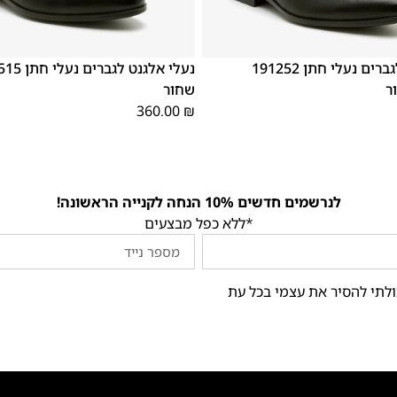
46
45
44
43
42
41
40
39
46
45
44
43
42
נעלי אלגנט לגברים נעלי חתן 191252
ר
שחור
360.00
₪
לנרשמים חדשים 10% הנחה לקנייה הראשונה!
*ללא כפל מבצעים
ולתי להסיר את עצמי בכל עת