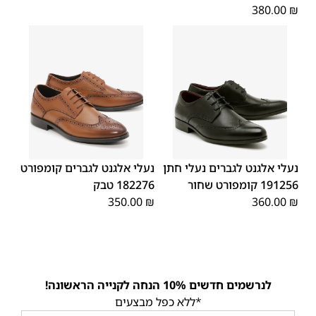
380.00
₪
45
44
43
42
41
40
39
45
44
43
42
41
40
39
46
46
נעלי אלגנט לגברים נעלי חתן
נעלי אלגנט לגברים קומפורט
191256 קומפורט שחור
182276 טבק
350.00
₪
360.00
₪
לנרשמים חדשים 10% הנחה לקנייה הראשונה!
*ללא כפל מבצעים