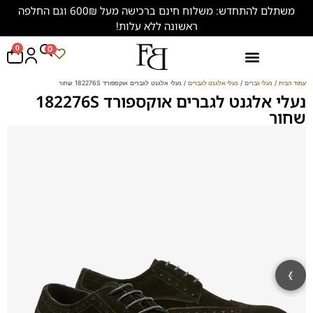
משתלם להתחדש: משלוח חינם ברכישה מעל 600₪ וגם החלפה
ראשונה ללא עלות!
0
0
נעליים במידות גדולות (47-50)
עמוד הבית
/
נעלי גברים
/
נעלי אלגנט לגברים
/ נעלי אלגנט לגברים אוקספורד 182276S שחור
נעלי אלגנט לגברים אוקספורד 182276S
שחור
‹
›