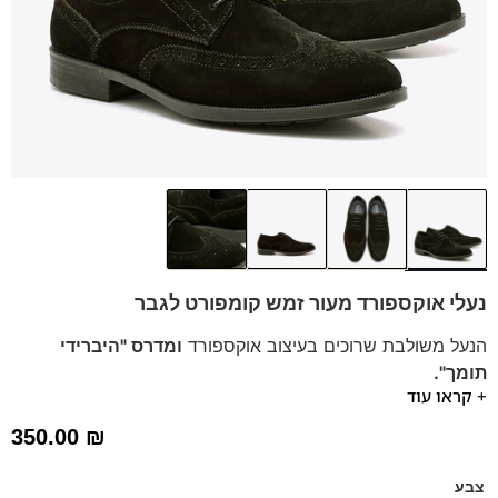
נעלי אוקספורד מעור זמש קומפורט לגבר
הנעל משולבת שרוכים בעיצוב אוקספורד
ומדרס "היברידי
תומך".
+ קראו עוד
הנעלים נוחות במיוחד – מקולקציית ה
קומפורט
של פרנקו בן
הנעליים עשויות עור זמש איכותי.
350.00
₪
ספידות וביטנות נושמות וסופגות זיעה.
צבע