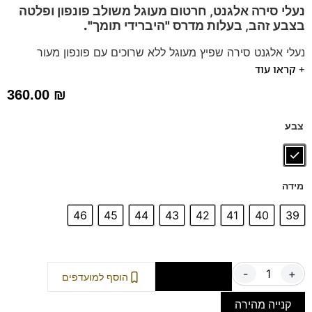
נעלי סירה אלגנט, חרטום מעוגל משולב פונפון ופלטה
בצבע זהב,
בעלות מדרס "היברידי תומך".
נעלי אלגנט סירה שפיץ מעוגל ללא שרוכים עם פונפון מעור
+ קראו עוד
מתאים כנעלי חתן, לחליפות ולשבתות.
הנעלים נוחות במיוחד – מקולקציית ה
קומפורט
של פרנקו בן
360.00
₪
נעליים עשויות עור רך ואיכותי,
ספידות וביטנות נושמות וסופגות
זיעה.
צבע
דגם זה מגיע גם במידה 47 לחץ כאן
מידה
46
45
44
43
42
41
40
39
-
+
הוספה לסל
הוסף למועדפים
קנייה מהירה