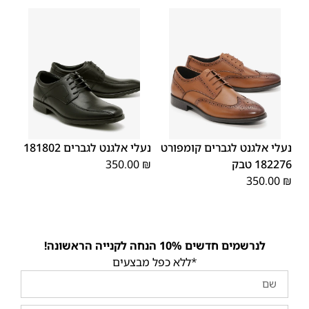
45
44
43
42
41
40
39
45
44
43
42
41
40
39
46
46
נעלי אלגנט לגברים קומפורט
נעלי אלגנט לגברים 181802
182276 טבק
₪
350.00
350.00
₪
לנרשמים חדשים 10% הנחה לקנייה הראשונה!
*ללא כפל מבצעים