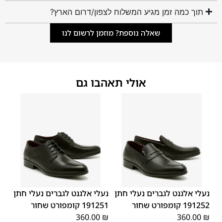
תוך כמה זמן מגיע המשלוח לצפון/דרום הארץ?
שאלה נוספת? מוזמן לרשום לנו
אולי תאהבו גם
45
44
43
42
41
40
39
45
44
43
42
41
40
39
46
46
נעלי אלגנט לגברים נעלי חתן
נעלי אלגנט לגברים נעלי חתן
191252 קומפורט שחור
191251 קומפורט שחור
360.00
₪
360.00
₪