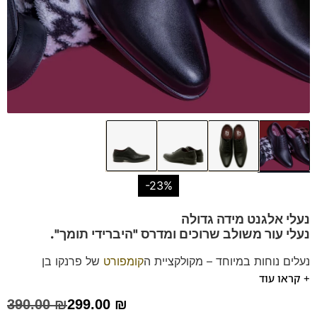
-23%
נעלי אלגנט מידה גדולה
נעלי עור משולב שרוכים
ומדרס "היברידי תומך".
נעלים נוחות במיוחד – מקולקציית ה
קומפורט
של פרנקו בן
+ קראו עוד
הנעליים עשויות עור רך ואיכותי.
ספידות וביטנות נושמות וסופגות זיעה.
390.00
₪
299.00
₪