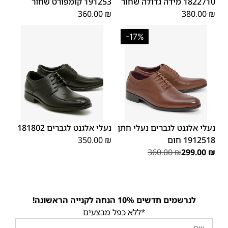
1822710 מידה גדולה שחור
191253 קומפורט שחור
360.00
₪
380.00
₪
-17%
45
44
43
42
41
40
39
45
44
43
42
41
40
39
46
46
נעלי אלגנט לגברים נעלי חתן
נעלי אלגנט לגברים 181802
1912518 חום
₪
350.00
360.00
₪
299.00
₪
לנרשמים חדשים 10% הנחה לקנייה הראשונה!
*ללא כפל מבצעים