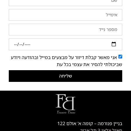
אני מאשר קבלת דיוור על מבצעים במייל ובהודעה ויודע
שביכולתי להסיר את עצמי בכל עת
שליחה
בניין פנורמה – קומה א' אולם 122
פאול צלאן 3 תל אביב