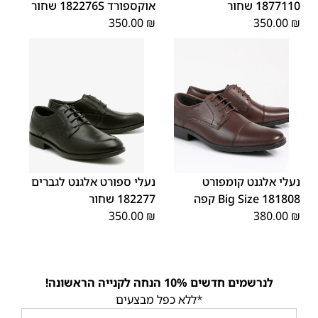
1877110 שחור
אוקספורד 182276S שחור
350.00
₪
350.00
₪
45
44
43
42
41
40
39
46
48
47
נעלי אלגנט קומפורט
נעלי ספורט אלגנט לגברים
181808 Big Size קפה
182277 שחור
350.00
₪
380.00
₪
לנרשמים חדשים 10% הנחה לקנייה הראשונה!
*ללא כפל מבצעים