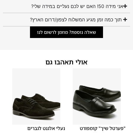
אני מידה 50! האם יש לכם נעליים במידה שלי?
תוך כמה זמן מגיע המשלוח לצפון/דרום הארץ?
שאלה נוספת? מוזמן לרשום לנו
אולי תאהבו גם
45
44
43
42
41
40
39
46
45
44
43
42
41
40
46
39
"פערטל שיך" קומפורט
נעלי אלגנט לגברים