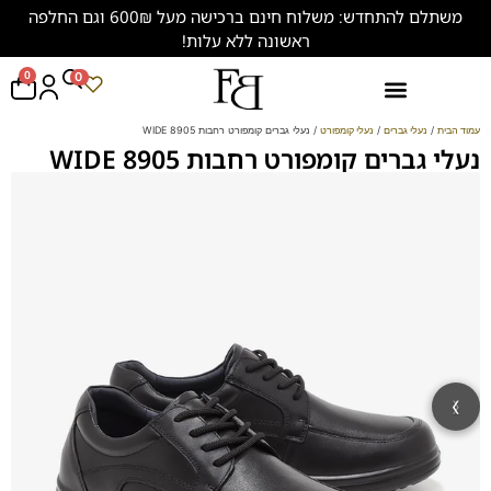
משתלם להתחדש: משלוח חינם ברכישה מעל 600₪ וגם החלפה
ראשונה ללא עלות!
0
0
נעליים במידות גדולות (47-50)
עמוד הבית
/
נעלי גברים
/
נעלי קומפורט
/ נעלי גברים קומפורט רחבות 8905 WIDE
נעלי גברים קומפורט רחבות 8905 WIDE
‹
›