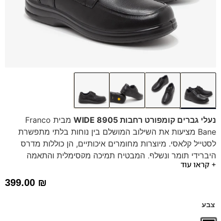
נעלי גברים קומפורט רחבות 8905 WIDE
מבית Franco
Bane מציעות את השילוב המושלם בין נוחות בלתי מתפשרת
לסטייל קלאסי. מיוצרות מחומרים איכותיים, הן כוללות מדרס
היברידי תומך ונשלף, המבטיח תמיכה מקסימלית והתאמה
+ קראו עוד
למדרסים אורטופדיים. הסוליה הרכה והגמישה בשילוב העיצוב
הרחב מספקות הקלה לכף הרגל לאורך כל היום. בין אם לעבודה
399.00
₪
או ליומיום, הנעליים הללו מבטיחות צעידה קלה ונעימה.
טכנולוגיית הרוחב המשתנה: מ-4E ועד 6E בהתאמה אישית
צבע
הנעל הזו תוכננה להעניק נוחות מקסימלית גם לכפות רגליים