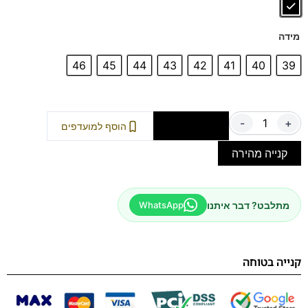
רחבות במיוחד. היא מצוידת במערכת שכבות חכמה:
מדרס עליון נשלף:
מספק ריפוד ותמיכה אופטימלית (ניתן
מידה
להחלפה במדרס אישי).
ספידה תחתונה נשלפת (Spacer):
ממוקמת מתחת
46
45
44
43
42
41
40
39
למדרס.
איך זה עובד?
הנעל מגיעה ברוחב
4E
. במידה
ואתם זקוקים למרוחב נוסף, פשוט שילפו את הספידה
התחתונה – והנעל תהפוך למרווחת במיוחד ברוחב
6E
.
-
+
הוספה לסל
הוסף למועדפים
קנייה מהירה
מתלבט? דבר איתנו
WhatsApp
קנייה בטוחה