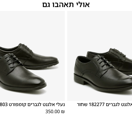
אולי תאהבו גם
46
44
43
42
41
40
45
39
46
45
44
43
42
לגברים 182277 שחור
נעלי אלגנט לגברים קומפורט 181803 שחור
350.00
₪