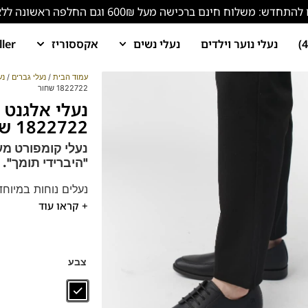
ש: משלוח חינם ברכישה מעל 600₪ וגם החלפה ראשונה ללא עלות!
נעלי נוער וילדים
נעלי נשים
אקססוריז
ller
עמוד הבית
/
נעלי גברים
/
נע
1822722 שחור
נעלי אלגנט 
1822722 שחור
נעלי קומפורט מע
"היברידי תומך".
נעלים נוחות במיוחד
+ קראו עוד
הנעליים עשויות עור 
ספידות וביטנות נוש
דגם זה מגיע גם במידות קטנות
צבע