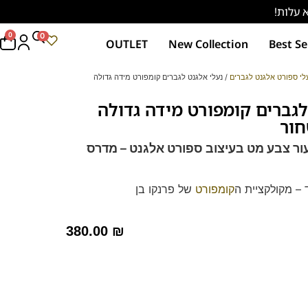
0
0
OUTLET
New Collection
Best Se
לי ספורט אלגנט לגברים
/ נעלי אלגנט לגברים קומפורט מידה גדולה
לגברים קומפורט מידה גדולה
ור צבע מט בעיצוב ספורט אלגנט –
מדרס
 – מקולקציית ה
קומפורט
של פרנקו בן
רך ואיכותי
מות וסופגות זיעה.
380.00
₪
 (39-46) לחץ כאן