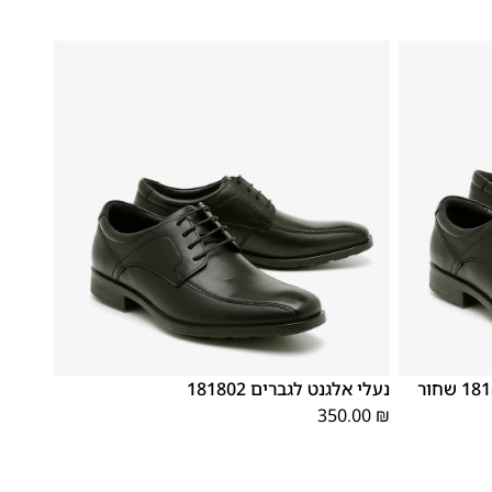
46
45
44
43
42
41
40
39
נעלי אלגנט לגברים 181802
350.00
₪