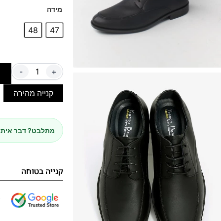
מידה
48
47
-
+
ה
קנייה מהירה
מתלבט? דבר איתנ
קנייה בטוחה