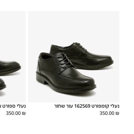
41
40
39
46
45
44
43
42
41
40
39
נעלי קומפורט 162569 עור שחור
נעלי ספורט אלגנט 
350.00
₪
350.00
₪