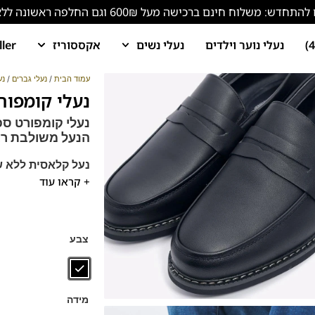
ש: משלוח חינם ברכישה מעל 600₪ וגם החלפה ראשונה ללא עלות!
נעלי נוער וילדים
נעלי נשים
אקססוריז
ller
עמוד הבית
/
נעלי גברים
/
נע
נעלי קומפורט ספ
נעלי קומפורט ספ
הנעל משולבת רצ
נעל קלאסית ללא ש
+ קראו עוד
נעלים נוחות במיוחד
הנעליים עשויות עור 
ספידות וביטנות נוש
דגם זה מגיע גם
במידה
צבע
מידה