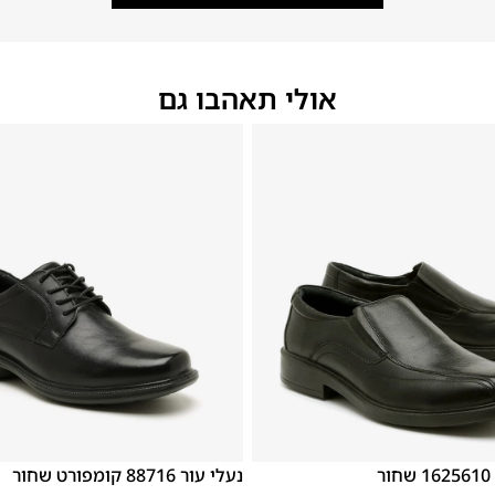
אולי תאהבו גם
46
45
44
43
42
41
40
39
46
45
44
43
42
ר
נעלי עור 88716 קומפורט שחור