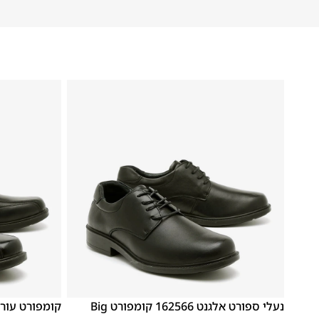
41
40
39
48
47
נעלי ספורט אלגנט 162566 קומפורט Big
קומפורט עור 1625610 שחו