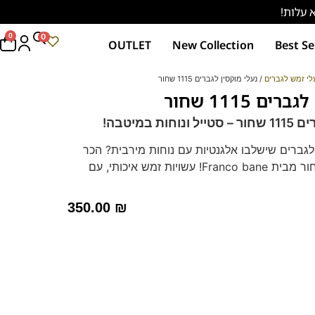
0
0
OUTLET
New Collection
Best Se
לי זמש לגברים
/ נעלי מוקסין לגברים 1115 שחור
ם 1115 שחור
ת במיטבה!
לגברים שישלבו אלגנטיות עם נוחות מירבית? הכר
את הדגם 1115 השחור מבית Franco bane! עשויות זמש איכותי, עם
מדרס היברידי תומך לנוחות מירבית לאורך כל היום.
– מהיום יום ועד לאירועים מיוחדים. הזמן עכשיו
350.00
₪
ה שאין שנייה לה!