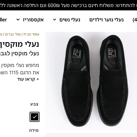
ש: משלוח חינם ברכישה מעל 600₪ וגם החלפה ראשונה ללא עלות!
נעלי נוער וילדים
נעלי נשים
אקססוריז
ller
עמוד הבית
/
נעלי גברים
/
נע
נעלי מוקסין לגברי
נעלי מוקסין לגברים 1115 שחור – סטייל ונוחו
מחפש נעלי מוקסין 
+ קראו עוד
סוליה רכה וגמישה ו
מושלמות לכל אירוע 
ותיהנה מחוויית הליכ
צבע
מידה