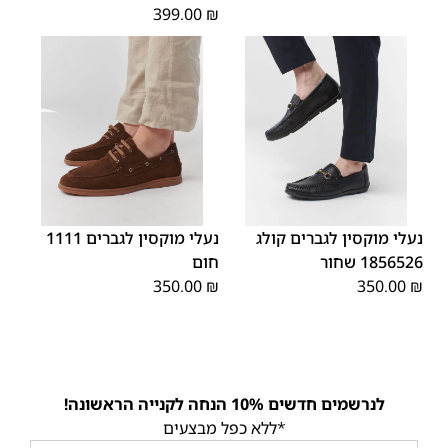
399.00
₪
43
42
41
40
39
46
45
45
44
43
42
41
40
39
44
46
נעלי מוקסין לגברים קולג
נעלי מוקסין לגברים 1111
1856526 שחור
חום
350.00
₪
350.00
₪
לנרשמים חדשים 10% הנחה לקנייה הראשונה!
*ללא כפל מבצעים