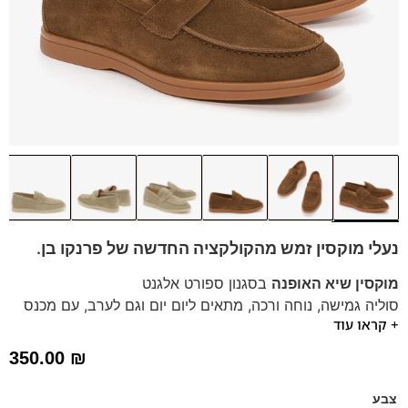
נעלי מוקסין זמש מהקולקציה החדשה של פרנקו בן.
מוקסין שיא האופנה
בסגנון ספורט אלגנט
סוליה גמישה, נוחה ורכה, מתאים ליום יום וגם לערב, עם מכנס
+ קראו עוד
אלגנט, ג'ינס ואפילו מכנס קצר!
הנעליים נוחות במיוחד
– כמו כפפה לרגל מקולקציית ה
קומפורט
350.00
₪
של פרנקו בן.
מגיע עם מדרס "היברידי תומך"
צבע