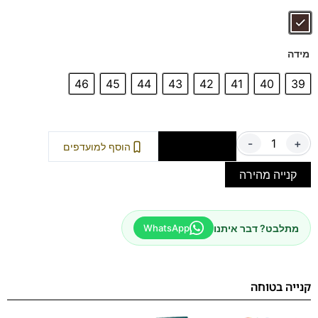
הנעליים עשויות עור זמש איכותי,
ספידות וביטנות נושמות וסופגות
זיעה.
מידה
46
45
44
43
42
41
40
39
-
+
הוספה לסל
הוסף למועדפים
קנייה מהירה
מתלבט? דבר איתנו
WhatsApp
קנייה בטוחה