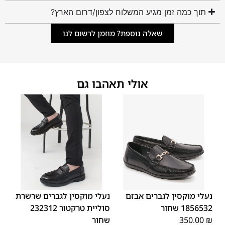
תוך כמה זמן מגיע המשלוח לצפון/דרום הארץ?
שאלה נוספת? מוזמן לרשום לנו
אולי תאהבו גם
45
44
43
42
41
40
39
45
44
43
42
41
40
39
46
46
נעלי מוקסין לגברים אבזם
נעלי מוקסין לגברים שרשרת
1856532 שחור
סוליית טרקטור 232312
₪
350.00
שחור