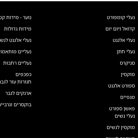
נעלי קומפורט
נוער - מידות קט
קז'ואל ויום יום
מידות גדולות
נעלי אלגנט
נעלי אלגנט לנש
נעלי חתן
נעליים מותאמו
סניקרס
נעליים רחבות
צוות השירות
💬
נחזור אליך בהקדם
מוקסין
כפכפים
חגורות עור לגבר
ספורט אלגנט
ארנקים לגבר
מגפיים
בוקסרים וגרביי
פאשן ספורט
נעלי נשים
מוקסין לנשים