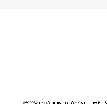
39
46
45
44
43
42
41
40
נעלי אלגנט טבעוניות לגברים 18590032