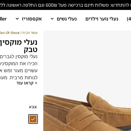
ש: משלוח חינם ברכישה מעל 600₪ וגם החלפה ראשונה ללא עלות!
נעלי נוער וילדים
נעלי נשים
אקססוריז
ller
עמוד הבית
/
Out-Of-Stock
טבק
נעלי מוקסין לגברים מבית Franco Bane – סטייל ו
הכירו את המוקסיני
עשויים מעור זמש א
לנוחות מרבית. מעוצ
+ קראו עוד
ולכל שעות היום. זמי
צבע