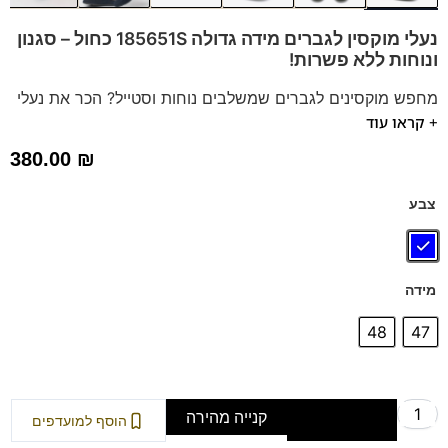
נעלי מוקסין לגברים מידה גדולה 185651S כחול – סגנון
ונוחות ללא פשרות!
מחפש מוקסינים לגברים שמשלבים נוחות וסטייל? הכר את נעלי
+ קראו עוד
המוקסין של Franco Bane! נעלי זמש יוקרתיות בצבע כחול כהה,
מושלמות לכל אירוע. הזמינו עכשיו ותיהנו מנעליים איכותיות עם
380.00
₪
מדרס תומך, שמתאימות לכל שעות היום. זמינות במידות גדולות!
דגם זה מגיע גם במידות 39-46 לחץ כאן
צבע
מידה
48
47
קנייה מהירה
הוספה לסל
הוסף למועדפים