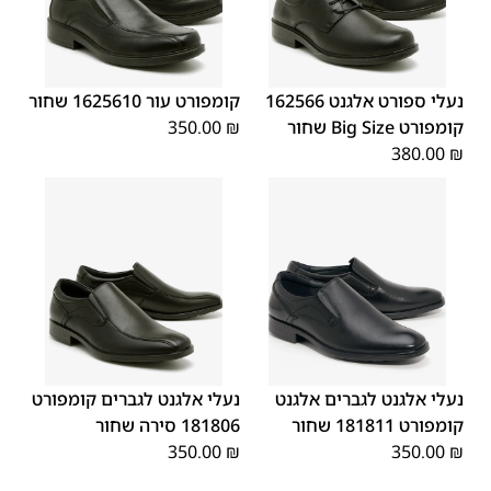
45
44
43
42
41
40
39
46
48
47
נעלי ספורט אלגנט 162566
קומפורט עור 1625610 שחור
קומפורט Big Size שחור
₪
350.00
380.00
₪
44
43
42
41
45
40
39
43
40
45
46
42
41
39
46
44
נעלי אלגנט לגברים אלגנט
נעלי אלגנט לגברים קומפורט
קומפורט 181811 שחור
181806 סירה שחור
350.00
₪
350.00
₪