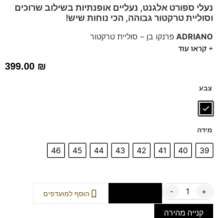
נעלי ספורט אלגנט, נעליים אופנתיות בשילוב שרוכים
וסוליית טרקטור גבוהה, הכי נוחות שיש!
ADRIANO
פרנקו בן – סוליית טרקטור
+ קראו עוד
הנעלים עשויות עור איכותי ותיפורים.
סוליית "טרקטור" בגובה 3 ס"מ!
399.00
₪
מדרס
"היברידי תומך"
ליציבות ונוחות.
נעלי הקומפורט של פרנקו בן ידועות באיכות החומרים הגבוהה
צבע
בסגנון אירופאי איטלקי.
מידה
46
45
44
43
42
41
40
39
-
+
הוספה לסל
הוסף למועדפים
קנייה מהירה