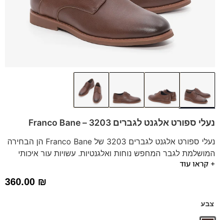
נעלי ספורט אלגנט לגברים 3203 – Franco Bane
נעלי ספורט אלגנט לגברים 3203 של Franco Bane הן הבחירה
המושלמת לגבר המחפש נוחות ואלגנטיות. עשויות עור איכותי
+ קראו עוד
בגוון חום קלאסי, עם סוליה גמישה ומדרס היברידי תומך לנוחות
מירבית. מתאימות לכל שעות היום ומעניקות מראה מסוגנן
360.00
₪
וביטחון בכל צעד.
צבע