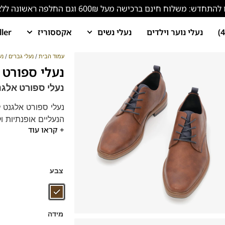
ש: משלוח חינם ברכישה מעל 600₪ וגם החלפה ראשונה ללא עלות!
נעלי נוער וילדים
נעלי נשים
אקססוריז
ller
עמוד הבית
/
נעלי גברים
/
נע
נעלי ספורט אלגנט
נעלי ספורט אלגנט לג
הנעליים אופנתיות ו
+ קראו עוד
מתאימות למגוון סגנ
נעלי ספורט אלגנט ל
מותג:
SJ | נעליים טבעוניות | חומרים ממוחזרים
*תיתכן סטייה של
צבע
מידה