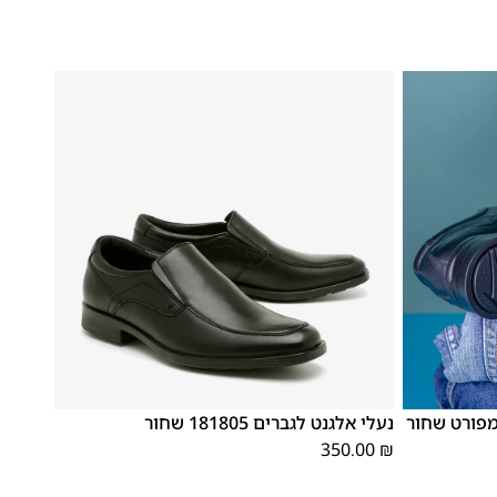
46
45
44
43
42
41
40
39
נעלי אלגנט לגברים 181805 שחור
350.00
₪