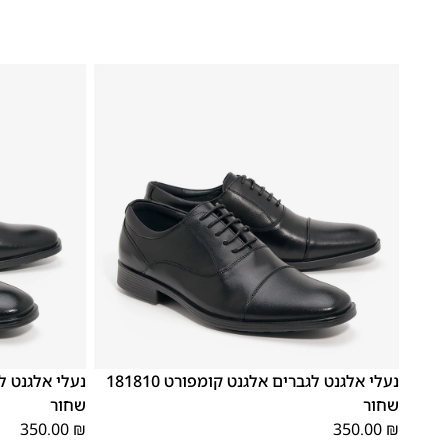
42
41
39
46
45
44
43
42
41
40
39
נעלי אלגנט לגברים אלגנט קומפורט 181810
שחור
שחור
350.00
₪
350.00
₪