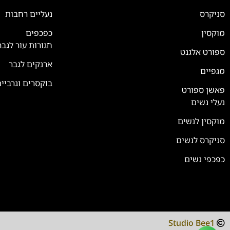
סניקרס
נעליים רחבות
צוות השירות
💬
נחזור אליך בהקדם
מוקסין
כפכפים
חגורות עור לגבר
ספורט אלגנט
ארנקים לגבר
מגפיים
בוקסרים וגרביי
פאשן ספורט
נעלי נשים
מוקסין לנשים
סניקרס לנשים
כפכפי נשים
Studio Bee1