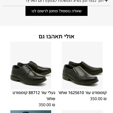
תוך כמה זמן מגיע המשלוח לצפון/דרום הארץ?
שאלה נוספת? מוזמן לרשום לנו
אולי תאהבו גם
45
44
43
42
41
40
39
45
44
43
42
41
40
39
46
46
קומפורט עור 1625610 שחור
נעלי עור 88712 קומפורט
₪
350.00
שחור
350.00
₪