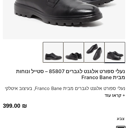
נעלי ספורט אלגנט לגברים 85807 – סטייל ונוחות
מבית Franco Bane
נעלי ספורט אלגנט לגברים מבית Franco Bane, בעיצוב איטלקי
+ קראו עוד
קלאסי. הנעליים עשויות עור משובח עם סולית טרקטור רכה
וגמישה. מדרס היברידי תומך לנוחות מרבית. מושלמות לכל
399.00
₪
שעות היום, לעבודה ולאירועים.
אלגנטיות ונוחות נפגשים – הזמינו עכשיו!
צבע