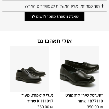
תוך כמה זמן מגיע המשלוח לצפון/דרום הארץ?
שאלה נוספת? מוזמן לרשום לנו
אולי תאהבו גם
45
44
43
42
41
40
39
46
45
44
43
42
41
40
46
39
"פערטל שיך" קומפורט
נעלי קומפורט מעור
1877110 שחור
KH11017 שחור
360.00
₪
350.00
₪