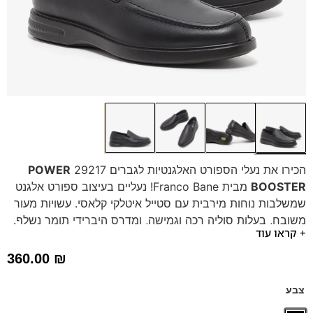
הכירו את נעלי הספורט האלגנטיות לגברים 29217
POWER
BOOSTER
מבית Franco Bane! נעליים בעיצוב ספורט אלגנט
שמשלבות נוחות מירבית עם סטייל איטלקי קלאסי. עשויות מעור
משובח, בעלות סוליה רכה וגמישה, ומדרס היברידי תומך נשלף.
+ קראו עוד
מושלמות ליום-יום, לעבודה או לאירוע מיוחד.
נעלי הנוחות מדגם זה לגברים, עם סוליית ה-
POWER
360.00
₪
BOOSTER
– אנרגיה חוזרת בכל צעד"
, מבטיחות לך נוחות
יוצאת דופן וגמישות מרבית. הסוליה המהונדסת שלנו יוצרת
צבע
תחושה קפיצית וקלה, ומחזירה אנרגיה בכל צעד. הודות