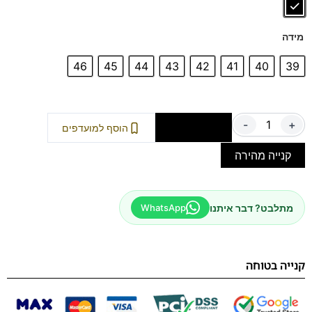
לטכנולוגיה ייחודית זו, הלחץ על כף הרגל שלך מתפזר בצורה
אופטימלית והעייפות מצטמצמת, מה שמאפשר לך ללכת, לעמוד
מידה
ולזוז ללא מאמץ לאורך שעות ארוכות.
46
45
44
43
42
41
40
39
-
+
הוספה לסל
הוסף למועדפים
קנייה מהירה
מתלבט? דבר איתנו
WhatsApp
קנייה בטוחה