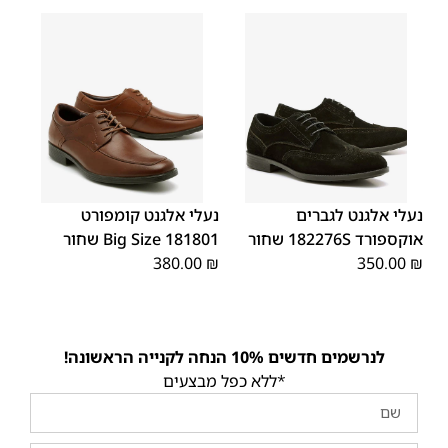
45
44
43
42
41
40
39
48
47
46
נעלי אלגנט לגברים
נעלי אלגנט קומפורט
אוקספורד 182276S שחור
181801 Big Size שחור
380.00
₪
350.00
₪
לנרשמים חדשים 10% הנחה לקנייה הראשונה!
*ללא כפל מבצעים