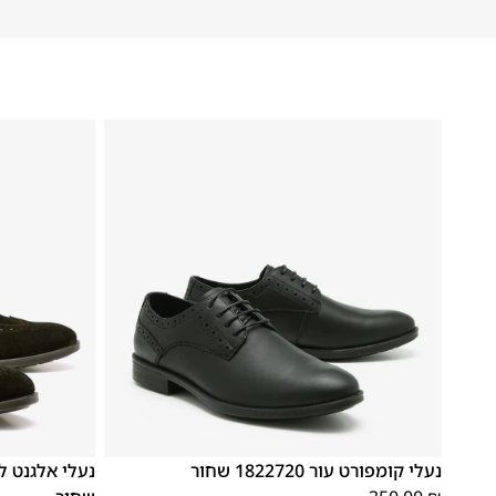
41
40
39
46
45
44
43
42
41
40
39
נעלי קומפורט עור 1822720 שחור