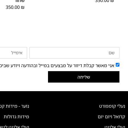
₪
350.00
שחור
350.00
₪
אני מאשר קבלת דיוור על מבצעים במייל ובהודעה ויודע שביכ
שליחה
נעלי קומפורט
נוער - מידות קט
קז'ואל ויום יום
מידות גדולות
נעלי אלגנט
נעלי אלגנט לנש