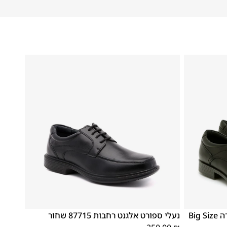
46
45
44
43
42
41
40
39
נעלי אלגנט קומפורט 181806 סירה Big Size
נעלי ספורט אלגנט רחבות 87715 שחור