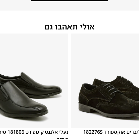
אולי תאהבו גם
48
47
46
45
44
43
42
נעלי אלגנט לגברים אוקספורד 182276S