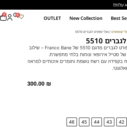
0
0
OUTLET
New Collection
Best Se
לי קומפורט
/ נעלי ספורט לגברים 5510
רים 5510
נעלי ספורט לגברים מדגם 5510 של Franco Bane – שילוב
ל סטייל אירופאי ונוחות בלתי מתפשרת.
 בקפידה עם רשת נושמת וחומרים איכותיים למראה
אלגנטי.
סוליה רכה, גמישה וקלה במיוחד להליכה נוחה לכל
ום.
300.00
₪
יברידי תומך נשלף המספק תמיכה אופטימלית לכף
וחות מוגברת.
ת ליום-יום
לאורך זמן ומבטיחות נוחות מקסימלית בכל צעד.
46
45
44
43
42