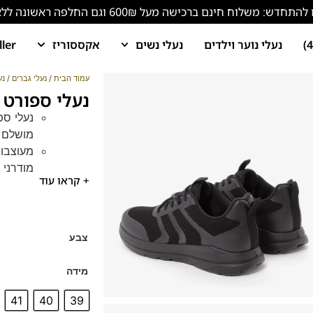
ש: משלוח חינם ברכישה מעל 600₪ וגם החלפה ראשונה ללא עלות!
נעלי נוער וילדים
נעלי נשים
אקססוריז
ller
עמוד הבית
/
נעלי גברים
/
נע
נעלי ספורט לגב
מושלם ש
מעוצבות
מודרני ו
+ קראו עוד
כוללות 
אורך הי
מדרס ה
הרגל ונ
צבע
אידיאליו
עמידות 
מידה
41
40
39