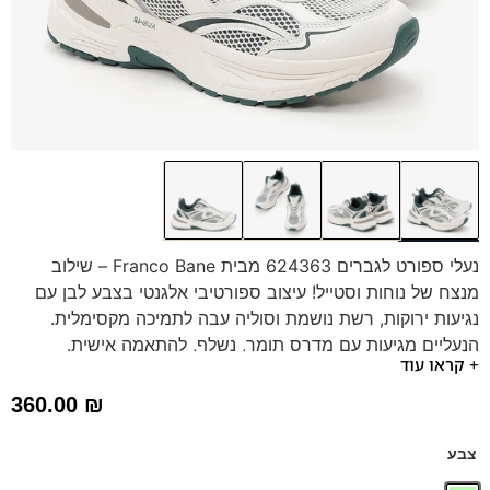
נעלי ספורט לגברים 624363 מבית Franco Bane – שילוב
מנצח של נוחות וסטייל! עיצוב ספורטיבי אלגנטי בצבע לבן עם
נגיעות ירוקות, רשת נושמת וסוליה עבה לתמיכה מקסימלית.
הנעליים מגיעות עם מדרס תומך, נשלף, להתאמה אישית.
+ קראו עוד
מושלמות לכל פעילות, מספקות נוחות לאורך כל היום.
360.00
₪
צבע