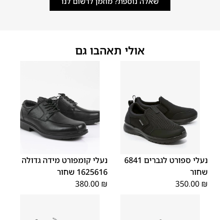
שאלה נוספת? מוזמן לרשום לנו
אולי תאהבו גם
45
44
43
42
41
40
39
48
47
46
נעלי ספורט לגברים 6841
נעלי קומפורט מידה גדולה
שחור
1625616 שחור
380.00
₪
350.00
₪