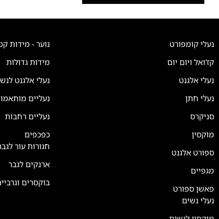
נעלי קומפורט
נוער - מידות קט
קז'ואל ויום יום
מידות גדולות
נעלי אלגנט
נעלי אלגנט לנש
נעלי חתן
נעליים מותאמו
סניקרס
נעליים רחבות
צוות השירות
💬
נחזור אליך בהקדם
מוקסין
כפכפים
חגורות עור לגבר
ספורט אלגנט
ארנקים לגבר
מגפיים
בוקסרים וגרביי
פאשן ספורט
נעלי נשים
מוקסין לנשים