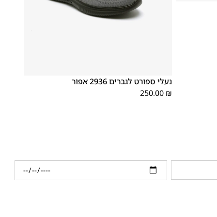
46
45
44
43
42
41
40
39
נעלי ספורט לגברים 2936 אפור
250.00
₪