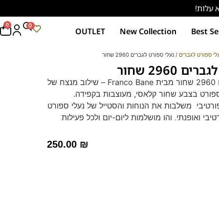
0
0
OUTLET
New Collection
Best Se
לי ספורט לגברים
/ נעלי ספורט לגברים 2960 שחור
 2960 שחור
נעלי ספורט לגברים 2960 שחור מבית Franco Bane – שילוב מנצח של
 ספורט בצבע שחור קלאסי, מעוצבות בקפידה.
רטיבי משלבות את הנוחות והסטייל של נעלי ספורט
בי ואופנתי, והן מושלמות ליום-יום ולכל פעילות
וב הספורטיבי, הנעליים לא נועדו לאימוני כושר או
אינטנסיבית.
250.00
₪
לחץ כאן
מות לכל יום ולכל פעילות. מדרס היברידי תומך
. עיצוב איטלקי מוקפד וחומרים איכותיים מבטיחים