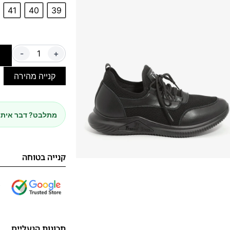
41
40
39
-
+
ה
קנייה מהירה
מתלבט? דבר איתנ
קנייה בטוחה
תכונות הנעליים