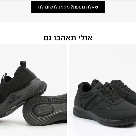
שאלה נוספת? מוזמן לרשום לנו
אולי תאהבו גם
46
45
44
43
42
41
40
39
46
45
44
43
42