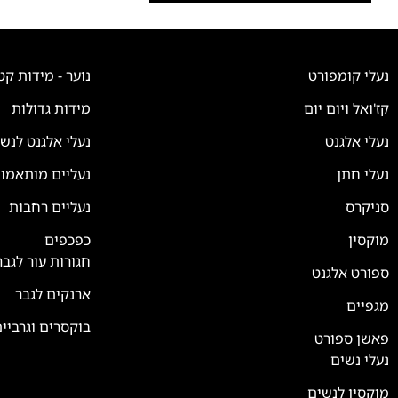
נעלי קומפורט
נוער - מידות קט
קז'ואל ויום יום
מידות גדולות
נעלי אלגנט
נעלי אלגנט לנש
נעלי חתן
נעליים מותאמו
סניקרס
נעליים רחבות
צוות השירות
💬
נחזור אליך בהקדם
מוקסין
כפכפים
חגורות עור לגבר
ספורט אלגנט
ארנקים לגבר
מגפיים
בוקסרים וגרביי
פאשן ספורט
נעלי נשים
מוקסין לנשים