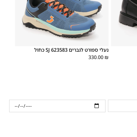
46
45
44
43
42
41
נעלי ספורט לגברים SJ 623583 כחול
330.00
₪