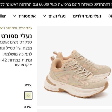
ש: משלוח חינם ברכישה מעל 600₪ וגם החלפה ראשונה ללא עלות!
נעלי נוער וילדים
נעלי נשים
אקססוריז
ller
עמוד הבית
/
נעלי נשים
/
נעל
נעלי ספורט נשים 83
מנצח של סטייל ונוח
לתמיכה מושלמת.
זמינות במידות 36-42.
+ קראו עוד
מותג: SJ | נעליים טבעוניות | חומרים ממוחזרים
צבע
מידה