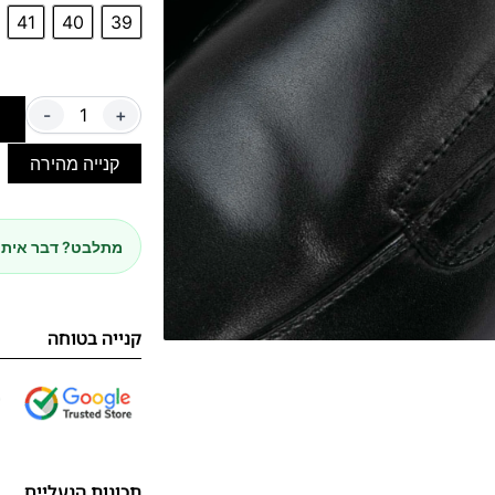
41
40
39
-
+
ה
קנייה מהירה
מתלבט? דבר איתנ
קנייה בטוחה
תכונות הנעליים