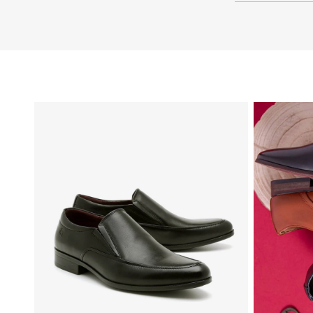
46
45
44
43
42
41
40
39