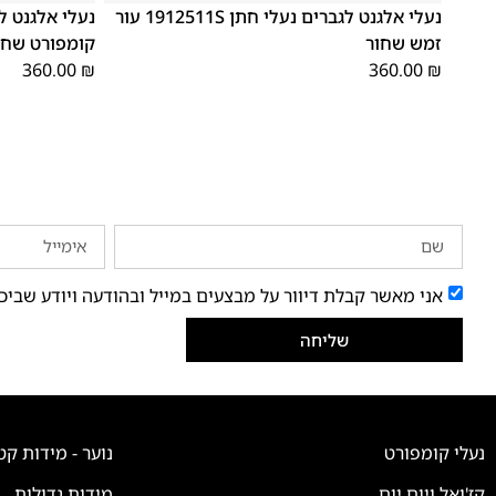
נעלי אלגנט לגברים נעלי חתן 1912511S עור
זמש שחור
קומפורט שחו
360.00
₪
360.00
₪
אני מאשר קבלת דיוור על מבצעים במייל ובהודעה ויודע שביכ
שליחה
נעלי קומפורט
נוער - מידות קט
קז'ואל ויום יום
מידות גדולות