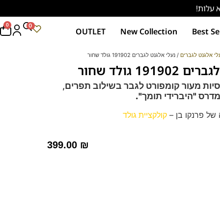
0
0
OUTLET
New Collection
Best Se
לי אלגנט לגברים
/ נעלי אלגנט לגברים 191902 גולד שחור
191 גולד שחור
יות מעור קומפורט לגבר בשילוב תפרים,
דרס "היברידי תומך".
של פרנקו בן –
קולקציית גולד
ם תפרים בפורנט הנעל למראה עשיר.
ועים, מומלץ גם כנעלי חתן.
399.00
₪
 – מקולקציית ה
קומפורט
גולד של פרנקו בן
רך ואיכותי.
מות וסופגות זיעה.