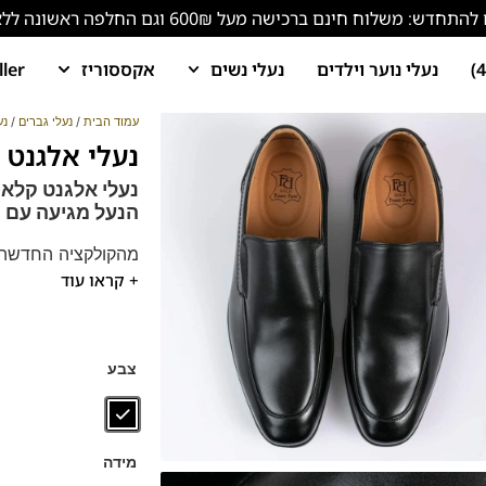
ש: משלוח חינם ברכישה מעל 600₪ וגם החלפה ראשונה ללא עלות!
נעלי נוער וילדים
נעלי נשים
אקססוריז
ller
עמוד הבית
/
נעלי גברים
/
נע
נעלי אלגנט לגברים 902
נעלי אלגנט קלאס
הנעל מגיעה עם
מ
מהקולקציה החדשה 
+ קראו עוד
נעלי אלגנט מעור ע
מתאים לחליפות ואיר
נעלים נוחות במיוחד
הנעליים עשויות עור 
צבע
ספידות וביטנות נוש
מידה