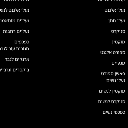
נעלי אלגנט
נעלי אלגנט לנש
נעלי חתן
נעליים מותאמו
סניקרס
נעליים רחבות
צוות השירות
💬
נחזור אליך בהקדם
מוקסין
כפכפים
חגורות עור לגבר
ספורט אלגנט
ארנקים לגבר
מגפיים
בוקסרים וגרביי
פאשן ספורט
נעלי נשים
מוקסין לנשים
סניקרס לנשים
כפכפי נשים