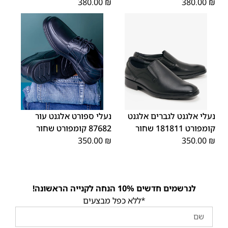
380.00
₪
380.00
₪
45
44
43
42
41
40
39
43
40
45
46
42
41
39
46
44
נעלי אלגנט לגברים אלגנט
נעלי ספורט אלגנט עור
קומפורט 181811 שחור
87682 קומפורט שחור
350.00
₪
350.00
₪
לנרשמים חדשים 10% הנחה לקנייה הראשונה!
*ללא כפל מבצעים