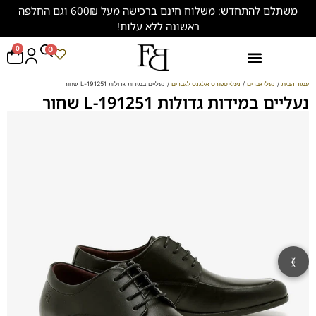
משתלם להתחדש: משלוח חינם ברכישה מעל 600₪ וגם החלפה
ראשונה ללא עלות!
0
0
נעליים במידות גדולות (47-50)
עמוד הבית
/
נעלי גברים
/
נעלי ספורט אלגנט לגברים
/ נעליים במידות גדולות 191251-L שחור
נעליים במידות גדולות 191251-L שחור
‹
›