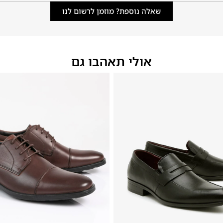
שאלה נוספת? מוזמן לרשום לנו
אולי תאהבו גם
46
45
44
43
42
41
40
39
46
45
44
43
42