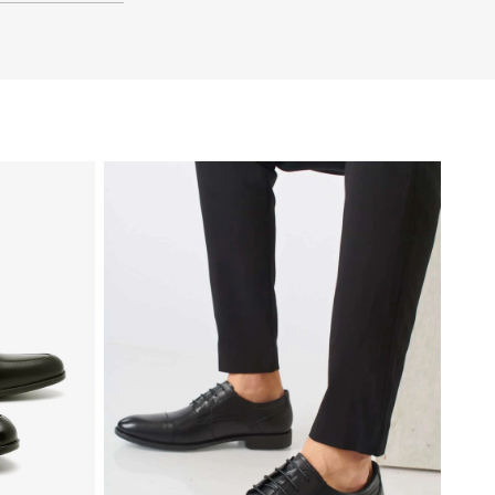
41
40
39