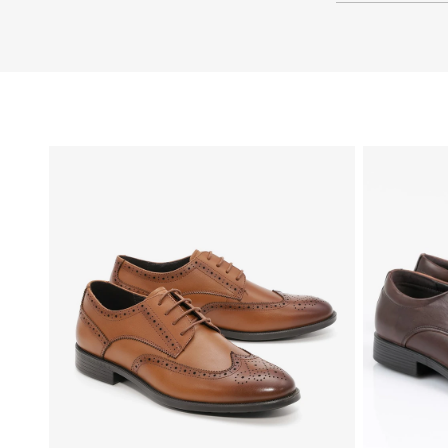
46
45
44
43
42
41
40
39