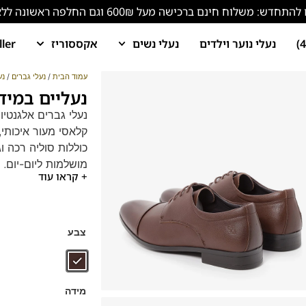
ש: משלוח חינם ברכישה מעל 600₪ וגם החלפה ראשונה ללא עלות!
נעלי נוער וילדים
נעלי נשים
אקססוריז
ller
עמוד הבית
/
נעלי גברים
/
נע
נעליים במידות 
קלאסי מעור איכותי,
כוללות סוליה רכה ו
מושלמות ליום-יום, 
+ קראו עוד
עמידות לאורך זמן 
שדרגו את המראה של
צבע
מידה