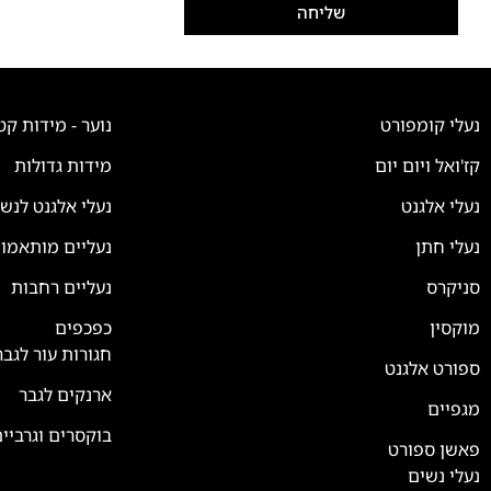
שליחה
נעלי קומפורט
נוער - מידות קט
קז'ואל ויום יום
מידות גדולות
נעלי אלגנט
נעלי אלגנט לנש
נעלי חתן
נעליים מותאמו
סניקרס
נעליים רחבות
צוות השירות
💬
נחזור אליך בהקדם
מוקסין
כפכפים
חגורות עור לגבר
ספורט אלגנט
ארנקים לגבר
מגפיים
בוקסרים וגרביי
פאשן ספורט
נעלי נשים