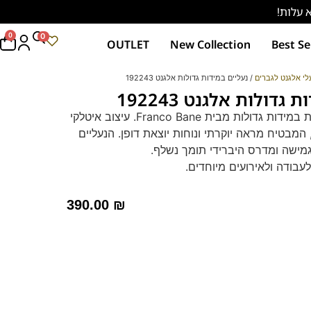
0
0
OUTLET
New Collection
Best Se
לי אלגנט לגברים
/ נעליים במידות גדולות אלגנט 192243
גדולות אלגנט 192243
נעלי גברים אלגנטיות במידות גדולות מבית Franco Bane. עיצוב איטלקי
 המבטיח מראה יוקרתי ונוחות יוצאת דופן. הנעליים
גמישה ומדרס היברידי תומך נשלף.
לעבודה ולאירועים מיוחדים.
ומתאימות להליכה ועמידה ממושכת.
כם עם נוחות שאי אפשר לוותר עליה.
390.00
₪