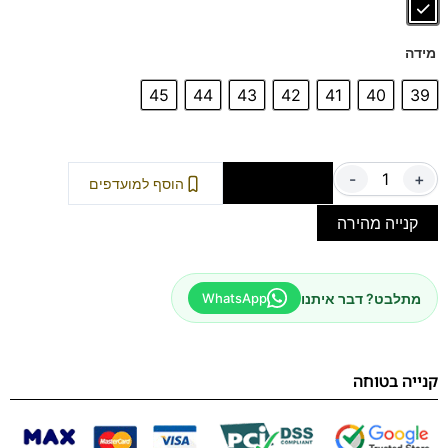
מושלמות למראה יומיומי, עבודה, או יציאה – נוחות,
איכות וסטייל בכל צעד.
מידה
45
44
43
42
41
40
39
-
+
הוספה לסל
הוסף למועדפים
קנייה מהירה
מתלבט? דבר איתנו
WhatsApp
קנייה בטוחה