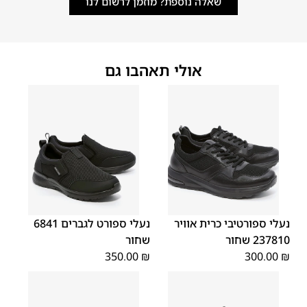
שאלה נוספת? מוזמן לרשום לנו
אולי תאהבו גם
45
44
43
42
41
40
39
45
44
43
42
41
40
39
46
46
נעלי ספורטיבי כרית אוויר
נעלי ספורט לגברים 6841
237810 שחור
שחור
350.00
₪
300.00
₪