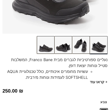
נעליים ספורטיביות לגברים מבית Franco Bane, המשלבות
סטייל ונוחות יוצאת דופן.
עשויות מחומרים איכותיים, כולל טכנולוגיית AQUA
SOFTSHELL לעמידות ונוחות מירבית.
+ קראו עוד
סוליה רכה, גמישה וקלה שמבטיחה הליכה נעימה
וקלילה לאורך כל היום.
250.00
₪
מדרס היברידי תומך חדשני ונשלף, המספק אחיזה
ותמיכה אופטימלית לכף הרגל, וניתן להחלפה
צבע
במדרס אורטופדי.