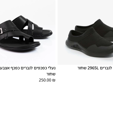
39
46
45
44
43
42
41
40
 2965L שחור
שחור
250.00
₪