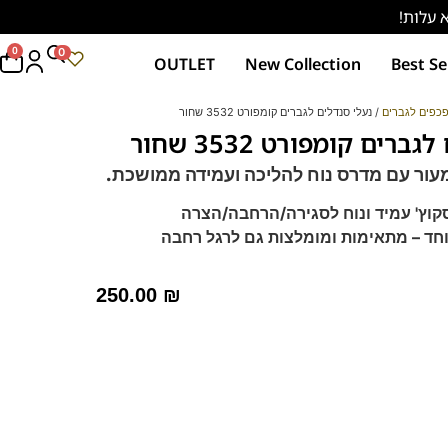
0
0
OUTLET
New Collection
Best Se
כפים לגברים
/ נעלי סנדלים לגברים קומפורט 3532 שחור
רים קומפורט 3532 שחור
מעור
עם מדרס נוח להליכה ועמידה ממושכת.
וחד – מתאימות ומומלצות גם לרגל רחבה
רך ואיכותי.
ם וסופג זיעה
250.00
₪
ט
של פרנקו בן.