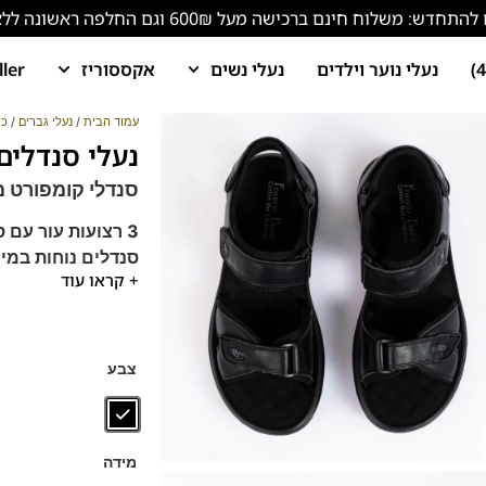
ש: משלוח חינם ברכישה מעל 600₪ וגם החלפה ראשונה ללא עלות!
נעלי נוער וילדים
נעלי נשים
אקססוריז
ller
עמוד הבית
/
נעלי גברים
/
כפ
נעלי סנדלים לגב
סנדלי קומפורט 
3 רצועות עור עם סקוץ' עמיד ונוח לסגירה/הרחבה/הצרה
סנדלים נוחות במי
+ קראו עוד
הנעליים עשויות עור 
מדרס רך ונעים, נוש
סוליה גמישה ורכה
מקולקציית ה
קומפור
צבע
מידה