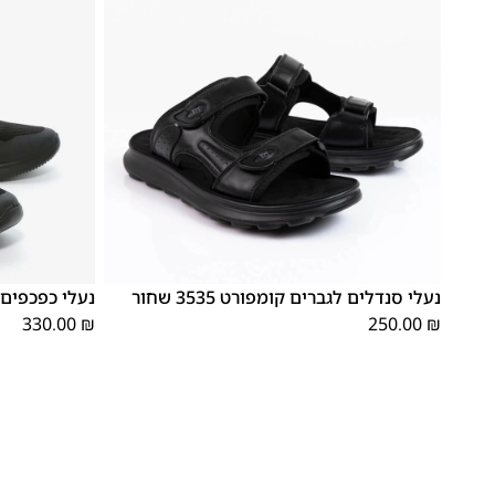
48
47
46
45
44
43
42
41
40
39
נעלי סנדלים לגברים קומפורט 3535 שחור
נעלי כפכפים לגברים
330.00
₪
250.00
₪