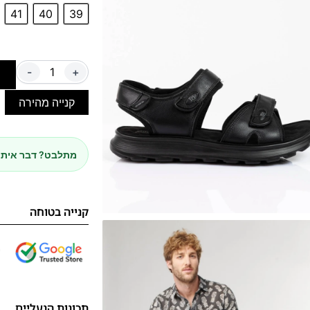
41
40
39
-
+
ה
קנייה מהירה
מתלבט? דבר איתנ
קנייה בטוחה
תכונות הנעליים