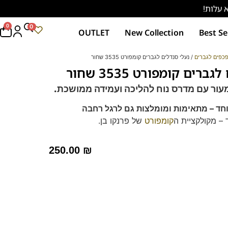
0
0
OUTLET
New Collection
Best Se
כפים לגברים
/ נעלי סנדלים לגברים קומפורט 3535 שחור
רים קומפורט 3535 שחור
מעור
עם מדרס נוח להליכה ועמידה ממושכת.
וחד – מתאימות ומומלצות גם לרגל רחבה
 – מקולקציית ה
קומפורט
של פרנקו בן.
רך ואיכותי.
ם וסופג זיעה
250.00
₪