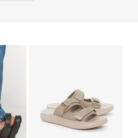
45
44
43
42
41
40
39