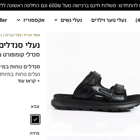
ש: משלוח חינם ברכישה מעל 600₪ וגם החלפה ראשונה ללא עלות!
נעלי נוער וילדים
נעלי נשים
אקססוריז
ller
עמוד הבית
/
נעלי גברים
/
כפ
נעלי סנדלים לגב
סנדלי קומפורט 
סנדלים נוחות במי
נעלים נוחות במיוחד
+ קראו עוד
הנעליים עשויות עור 
מדרס רך ונעים, נוש
סוליה גמישה ורכה
צבע
מידה