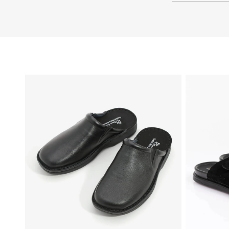
46
45
44
43
42
41
40
39