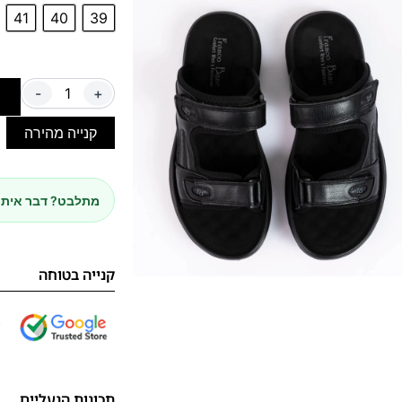
41
40
39
-
+
ה
קנייה מהירה
מתלבט? דבר איתנ
קנייה בטוחה
תכונות הנעליים