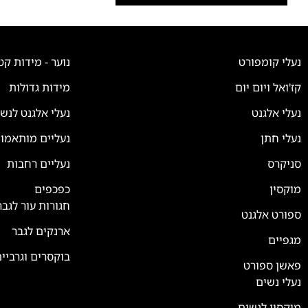
נעלי קומפורט
נוער - מידות קט
קז'ואל ויום יום
מידות גדולות
נעלי אלגנט
נעלי אלגנט לנש
נעלי חתן
נעליים מותאמו
סניקרס
נעליים רחבות
צוות השירות
💬
זמינים עכשיו
מוקסין
כפכפים
חגורות עור לגבר
ספורט אלגנט
ארנקים לגבר
מגפיים
בוקסרים וגרביי
פאשן ספורט
נעלי נשים
מוקסין לנשים