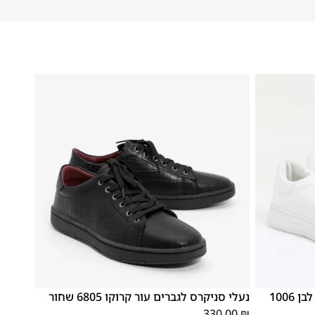
46
45
44
43
42
41
40
39
1006
נעלי סניקרס לגברים עור קרוקו 6805 שחור
330.00
₪