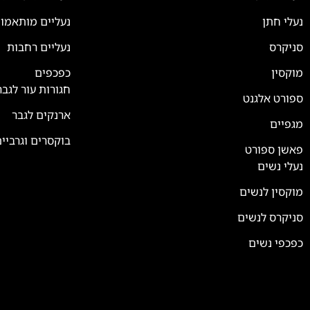
נעלי חתן
נעליים מותאמו
סניקרס
נעליים רחבות
צוות השירות
💬
נחזור אליך בהקדם
מוקסין
כפכפים
חגורות עור לגבר
ספורט אלגנט
ארנקים לגבר
מגפיים
בוקסרים וגרביי
פאשן ספורט
נעלי נשים
מוקסין לנשים
סניקרס לנשים
כפכפי נשים