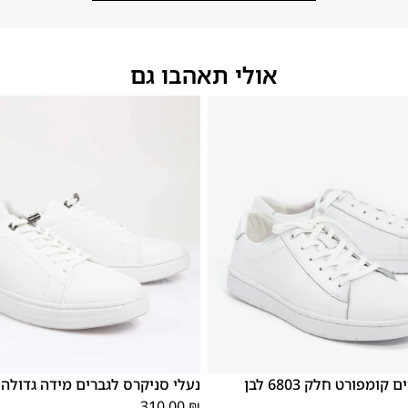
אולי תאהבו גם
50
49
48
47
45
46
44
43
42
ומפורט חלק 6803 לבן
נעלי סניקרס לגברים מידה גדולה לבן 
310.00
₪