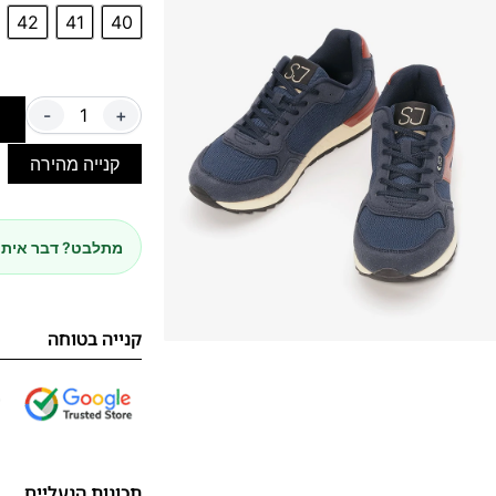
42
41
40
-
+
ה
קנייה מהירה
מתלבט? דבר איתנ
קנייה בטוחה
תכונות הנעליים