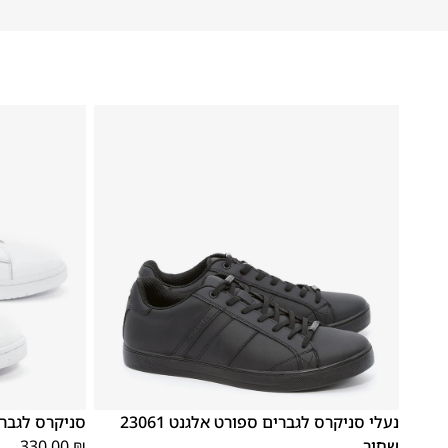
41
40
39
46
45
44
43
42
41
40
39
נעלי סניקרס לגברים ספורט אלגנט 23061
סניקרס לגברים ק
שחור
₪
330.00