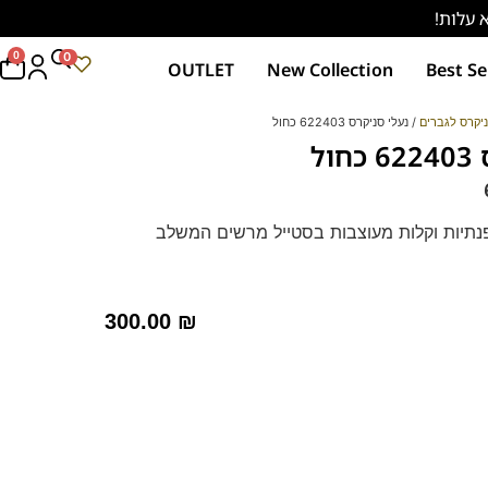
0
0
OUTLET
New Collection
Best Se
יקרס לגברים
/ נעלי סניקרס 622403 כחול
ול
נתיות וקלות מעוצבות בסטייל מרשים המשלב
וליה קלה ומדרס נשלף.
ז'
300.00
₪
 טון אחד בגוון הדגם.