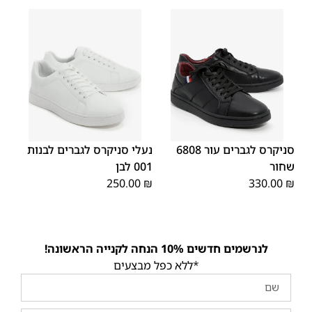
45
44
43
42
41
40
39
45
44
43
42
41
40
39
46
46
סניקרס לגברים עור 6808
נעלי סניקרס לגברים לבנות
שחור
001 לבן
250.00
₪
330.00
₪
לנרשמים חדשים 10% הנחה לקנייה הראשונה!
*ללא כפל מבצעים