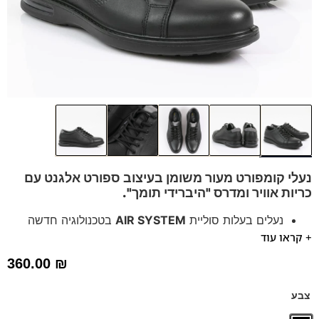
נעלי קומפורט מעור משומן בעיצוב ספורט אלגנט עם
כריות אוויר ו
מדרס "היברידי תומך".
נעלים בעלות סוליית
AIR SYSTEM
בטכנולוגיה חדשה
+ קראו עוד
אייר באג בולם זעזועים
נעלים נוחות במיוחד לעמידה ממושכת – מקולקציית ה
קומפורט
360.00
₪
של פרנקו בן
הנעליים עשויות עור רך ואיכותי
צבע
ספידות וביטנות נושמות וסופגות זיעה.