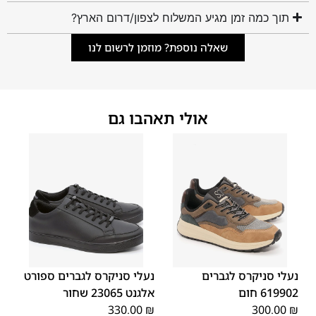
תוך כמה זמן מגיע המשלוח לצפון/דרום הארץ?
שאלה נוספת? מוזמן לרשום לנו
אולי תאהבו גם
45
44
43
42
41
40
39
46
46
45
44
43
42
41
נעלי סניקרס לגברים
נעלי סניקרס לגברים ספורט
619902 חום
אלגנט 23065 שחור
330.00
₪
300.00
₪