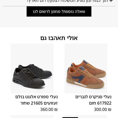
תוך כמה זמן מגיע המשלוח לצפון/דרום הארץ?
שאלה נוספת? מוזמן לרשום לנו
אולי תאהבו גם
45
44
43
42
41
40
39
46
46
45
44
43
42
41
40
נעלי סניקרס לגברים
נעלי ספורט אלגנט בולם
617922 חום
זעזועים 21605 שחור
360.00
₪
300.00
₪