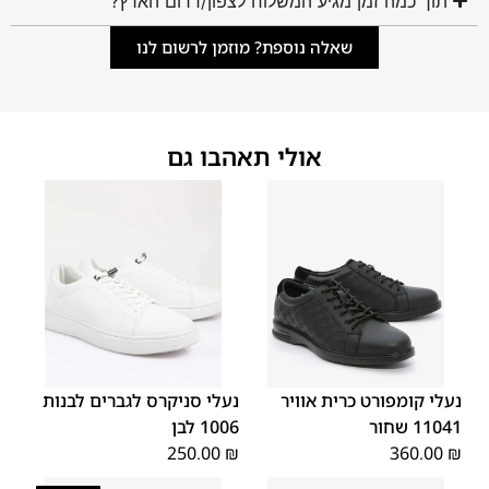
תוך כמה זמן מגיע המשלוח לצפון/דרום הארץ?
שאלה נוספת? מוזמן לרשום לנו
אולי תאהבו גם
45
44
43
42
41
40
39
45
44
43
42
41
40
39
46
46
נעלי קומפורט כרית אוויר
נעלי סניקרס לגברים לבנות
11041 שחור
1006 לבן
250.00
₪
360.00
₪