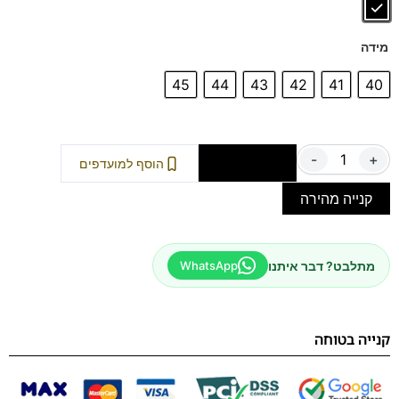
מידה
45
44
43
42
41
40
-
+
הוספה לסל
הוסף למועדפים
קנייה מהירה
מתלבט? דבר איתנו
WhatsApp
קנייה בטוחה