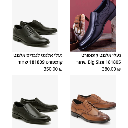
45
44
43
42
41
40
39
46
48
47
נעלי אלגנט קומפורט
נעלי אלגנט לגברים אלגנט
181805 Big Size שחור
קומפורט 181809 שחור
350.00
₪
380.00
₪
45
44
43
42
41
40
39
45
44
43
42
41
40
39