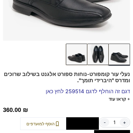
נעלי עור קומפורט-נוחות ספורט אלגנט בשילוב שרוכים
ומדרס "היברידי תומך".
דגם זה הוחלף לדגם 259514 לחץ כאן
+ קראו עוד
נעלים נוחות במיוחד – מקולקציית ה
קומפורט
של פרנקו בן
360.00
₪
הנעליים עשויות עור רך ואיכותי.
ספידות וביטנות נושמות וסופגות זיעה.
-
+
הוספה לסל
הוסף למועדפים