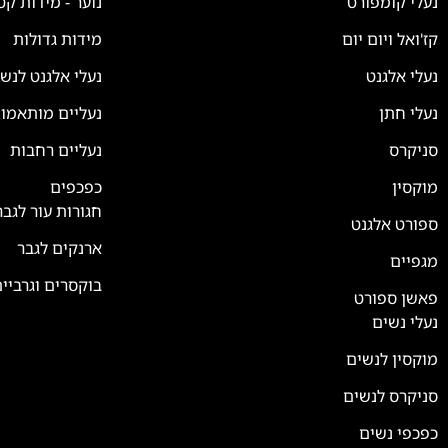
נעלי קומפורט
נוער - מידות קט
קז'ואל ויום יום
מידות גדולות
נעלי אלגנט
נעלי אלגנט לנש
נעלי חתן
נעליים מותאמו
סניקרס
נעליים רחבות
צוות השירות
💬
נחזור אליך בהקדם
מוקסין
כפכפים
חגורות עור לגבר
ספורט אלגנט
ארנקים לגבר
מגפיים
בוקסרים וגרביי
פאשן ספורט
נעלי נשים
מוקסין לנשים
סניקרס לנשים
כפכפי נשים