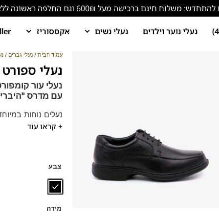
ש: משלוח חינם ברכישה מעל 600₪ וגם החלפה ראשונה ללא עלות!
נעלי נוער וילדים
נעלי נשים
אקססוריז
ller
עמוד הבית
/
נעלי גברים
/
נע
נעלי ספורט אלגנט מי
עם
מדרס "היבריד
נעלים נוחות במיוחד
+ קראו עוד
הנעליים עשויות עור 
ספידות וביטנות נוש
דגם זה מגיע גם במידות 39-46
מתאימות גם למדרס
צבע
המדרס האישי שלכם
מידה