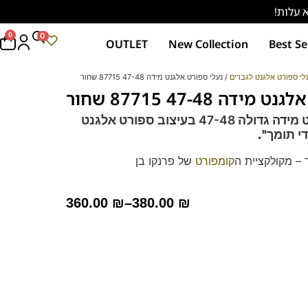
0
0
OUTLET
New Collection
Best Se
לי ספורט אלגנט לגברים
/ נעלי ספורט אלגנט מידה 47-48 87715 שחור
דה 47-48 87715 שחור
נעלי עור קומפורט מידה גדולה 47-48 בעיצוב ספורט אלגנט
י תומך".
 – מקולקציית ה
קומפורט
של פרנקו בן
רך ואיכותי.
מות וסופגות זיעה.
360.00
₪
–
380.00
₪
 לחץ כאן
ים, פשוט שולפים את המדרס שלנו ומלבישים את
.