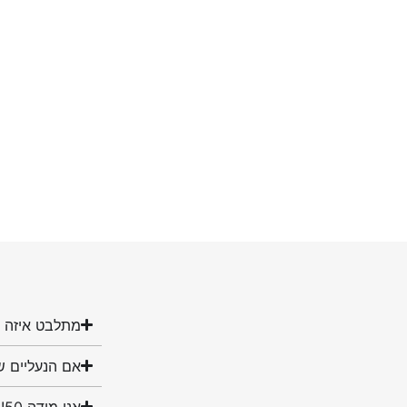
מתלבט איזה מ
אם הנעליים ש
אני מידה 50! האם יש לכם נעליים במידה שלי?