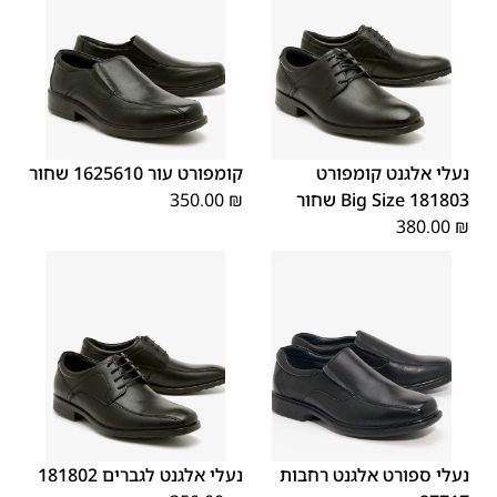
45
44
43
42
41
40
39
46
48
47
נעלי אלגנט קומפורט
קומפורט עור 1625610 שחור
181803 Big Size שחור
₪
350.00
380.00
₪
45
44
43
42
41
40
39
45
44
43
42
41
40
39
46
46
נעלי ספורט אלגנט רחבות
נעלי אלגנט לגברים 181802