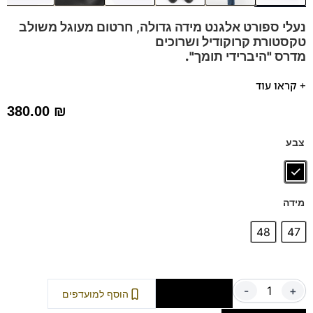
נעלי ספורט אלגנט מידה גדולה, חרטום מעוגל משולב
טקסטורת קרוקודיל ושרוכים
מדרס "היברידי תומך".
נעל אלגנטית בעלת נוכחות מתאימה לחליפות, מכנס אלגנט וגם
+ קראו עוד
עם ג'ינס.
380.00
₪
הנעלים נוחות במיוחד – מקולקציית ה
קומפורט
של פרנקו בן
נעליים עשויות עור רך ואיכותי,
ספידות וביטנות נושמות וסופגות
צבע
זיעה.
דגם זה מגיע גם במידות 39-46 לחץ כאן
מידה
48
47
-
+
הוספה לסל
הוסף למועדפים