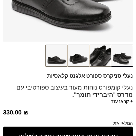
נעלי סניקרס ספורט אלגנט קלאסיות
נעלי קומפורט נוחות מעור בעיצוב ספורטיבי עם
מדרס "היברידי תומך".
+ קראו עוד
נעליי ספורט אלגנט עם סולייה סופרטיבית ומודרנית
מתאימות
330.00
₪
לעמידה ממושכת.
נעלים נוחות במיוחד – מקולקציית ה
קומפורט
של פרנקו בן
המלאי אזל
הנעליים עשויות עור רך ואיכותי