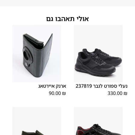
אולי תאהבו גם
45
44
43
42
41
40
39
OS
46
נעלי ספורט לגבר 237819
ארנק איירטאג
90.00
₪
330.00
₪