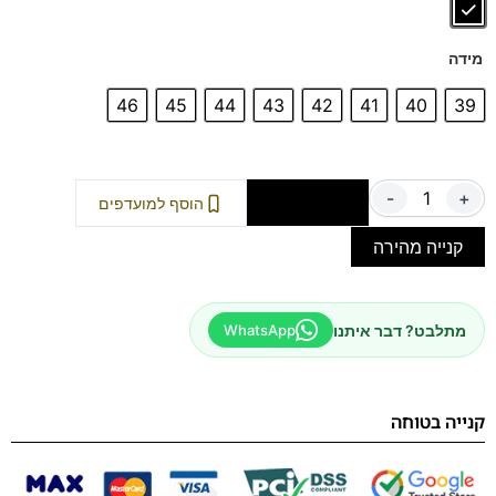
דגם זה מגיע גם במידה 47 לחץ כאן
נעלים נוחות במיוחד – מקולקציית ה
קומפורט
של פרנקו בן
הנעליים עשויות עור רך ואיכותי
מידה
ספידות וביטנות נושמות וסופגות זיעה.
46
45
44
43
42
41
40
39
-
+
הוספה לסל
הוסף למועדפים
קנייה מהירה
מתלבט? דבר איתנו
WhatsApp
קנייה בטוחה