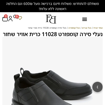
משתלם להתחדש: משלוח חינם ברכישה מעל 600₪ וגם החלפה
ראשונה ללא עלות!
0
0
נעליים במידות גדולות (47-50)
עמוד הבית
/
נעלי גברים
/
נעלי קומפורט
/ נעלי סירה קומפורט 11028 כרית אוויר שחור
נעלי סירה קומפורט 11028 כרית אוויר שחור
‹
›