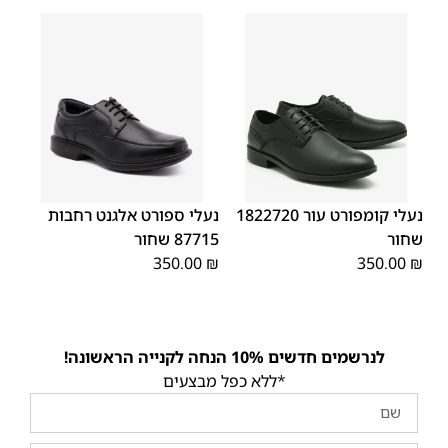
45
44
43
42
41
40
39
45
44
43
42
41
40
39
46
46
נעלי קומפורט עור 1822720
נעלי ספורט אלגנט רחבות
שחור
87715 שחור
350.00
₪
350.00
₪
לנרשמים חדשים 10% הנחה לקנייה הראשונה!
*ללא כפל מבצעים