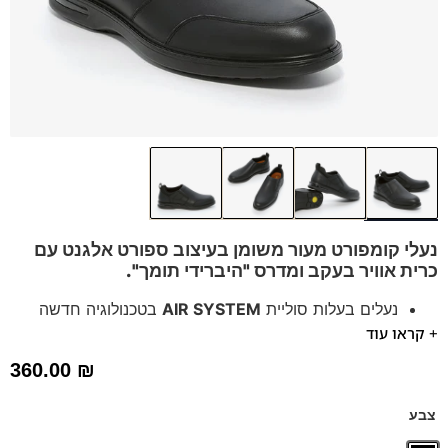
נעלי קומפורט מעור משומן בעיצוב ספורט אלגנט עם
כרית אוויר בעקב ו
מדרס "היברידי תומך".
נעלים בעלות סוליית
AIR SYSTEM
בטכנולוגיה חדשה
+ קראו עוד
אייר באג בולם זעזועים
נעלים נוחות במיוחד לעמידה ממושכת – מקולקציית ה
קומפורט
360.00
₪
של פרנקו בן
הנעליים עשויות עור רך ואיכותי
צבע
ספידות וביטנות נושמות וסופגות זיעה.