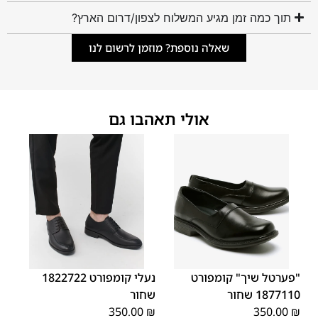
תוך כמה זמן מגיע המשלוח לצפון/דרום הארץ?
שאלה נוספת? מוזמן לרשום לנו
אולי תאהבו גם
45
44
43
42
41
40
39
46
45
44
43
42
41
40
46
39
"פערטל שיך" קומפורט
נעלי קומפורט 1822722
1877110 שחור
שחור
350.00
₪
350.00
₪