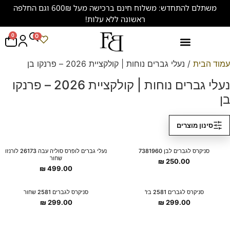
משתלם להתחדש: משלוח חינם ברכישה מעל 600₪ וגם החלפה
ראשונה ללא עלות!
0
0
נעליים במידות גדולות (47-50)
עמוד הבית
/ נעלי גברים נוחות | קולקציית 2026 – פרנקו בן
נעלי גברים נוחות | קולקציית 2026 – פרנקו
בן
סינון מוצרים
New Collection
New Collection
סניקרס לגברים לבן 7381960
נעלי גברים לופרס סוליה עבה 26173 לורנזו
שחור
₪
250.00
₪
499.00
New Collection
New Collection
סניקרס לגברים 2581 בז'
סניקרס לגברים 2581 שחור
₪
299.00
₪
299.00