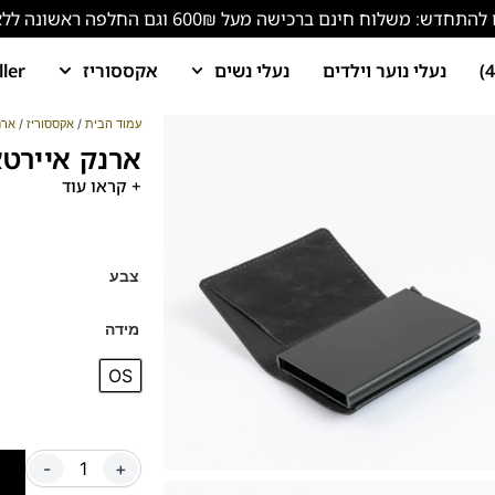
ש: משלוח חינם ברכישה מעל 600₪ וגם החלפה ראשונה ללא עלות!
נעלי נוער וילדים
נעלי נשים
אקססוריז
ller
עמוד הבית
/
אקססוריז
/
ארנ
ארנק איירטא
+ קראו עוד
צבע
מידה
OS
-
+
ה