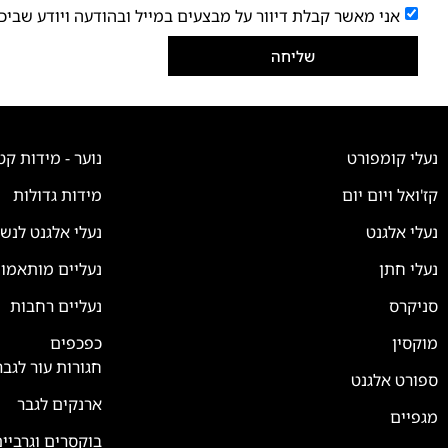
אני מאשר קבלת דיוור על מבצעים במייל ובהודעה ויודע שביכ
שליחה
נעלי קומפורט
נוער - מידות קט
קז'ואל ויום יום
מידות גדולות
נעלי אלגנט
נעלי אלגנט לנש
נעלי חתן
נעליים מותאמו
סניקרס
נעליים רחבות
צוות השירות
💬
נחזור אליך בהקדם
מוקסין
כפכפים
חגורות עור לגבר
ספורט אלגנט
ארנקים לגבר
מגפיים
בוקסרים וגרביי