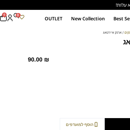
0
0
OUTLET
New Collection
Best Se
קים
/ ארנק איירטאג
ג
90.00
₪
וספה לסל
הוסף למועדפים