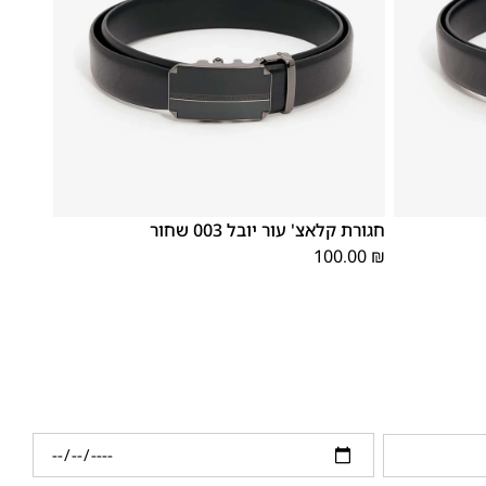
XX
XS
XL
S
M
L
OS
חגורת קלאצ' עור יובל 003 שחור
L
100.00
₪