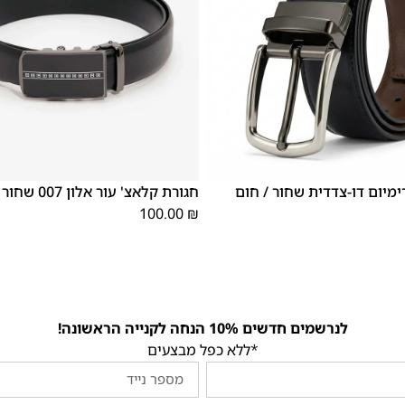
XX
XS
XL
S
M
L
XX
XS
XL
ימיום דו-צדדית שחור / חום
חגורת קלאצ' עור אלון 007 שחור
L
L
100.00
₪
לנרשמים חדשים 10% הנחה לקנייה הראשונה!
*ללא כפל מבצעים