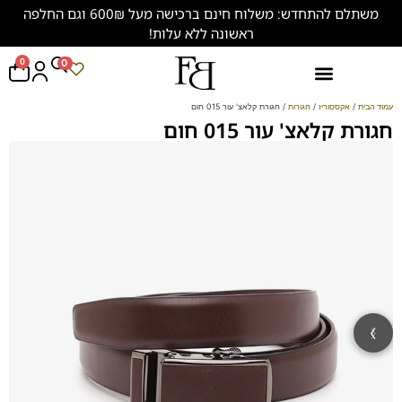
משתלם להתחדש: משלוח חינם ברכישה מעל 600₪ וגם החלפה
ראשונה ללא עלות!
0
0
נעליים במידות גדולות (47-50)
עמוד הבית
/
אקססוריז
/
חגורות
/ חגורת קלאצ' עור 015 חום
חגורת קלאצ' עור 015 חום
‹
›