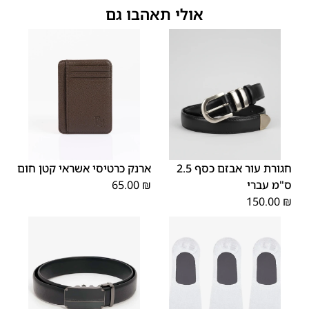
אולי תאהבו גם
OS
XL
S
M
XS
L
חגורת עור אבזם כסף 2.5
ארנק כרטיסי אשראי קטן חום
ס"מ עברי
₪
65.00
150.00
₪