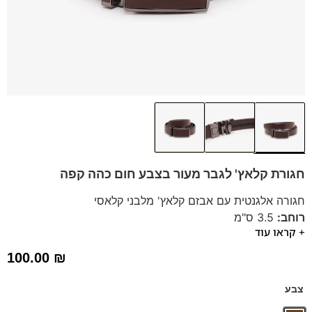
חגורת קלאץ' לגבר מעור בצבע חום כהה קפה
חגורה אלגנטית עם אבזם קלאץ' מלבני קלאסי
רוחב:
3.5 ס"מ
+ קראו עוד
מידת החגורה:
XS-XXL (ניתן לקצר את החגורה בקלות)
הזמנתם והחגורה גדולה?
אין בעיה, פשוט פותחים את האבזם
100.00
₪
וגוזרים את החגורה לאורך הרצוי ומחזירים בחזרה.
צבע