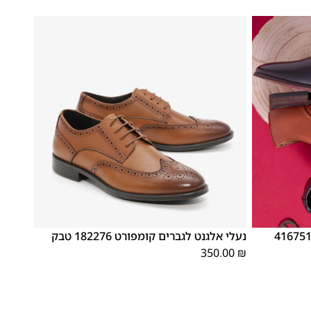
46
45
44
43
42
41
40
39
גברים נעלי חתן 4167515-1
נעלי אלגנט לגברים קומפורט 182276 טבק
350.00
₪